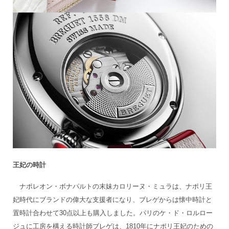
王妃の時計
ナポレオン・ボナパルトの末妹カロリーヌ・ミュラは、ナポリ王
妃時代にブランドの偉大な支援者になり、ブレゲからは懐中時計と
置時計合わせて30点以上も購入しました。パリのケ・ド・ロルロー
ジュに工房を構える時計師ブレゲは、1810年にナポリ王妃のための