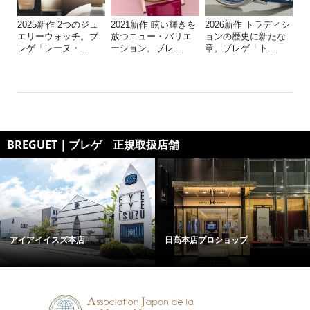
2025新作 2つのジュ
2021新作 眩い輝きを
2026新作 トラディシ
エリーウォッチ。ブ
放つニュー・バリエ
ョンの歴史に新たな
レゲ「レーヌ・...
ーション。ブレ...
章。ブレゲ「ト...
BREGUET｜ブレゲ 正規取扱店舗
アイアイイスズ本店
日髙本店プロショップ