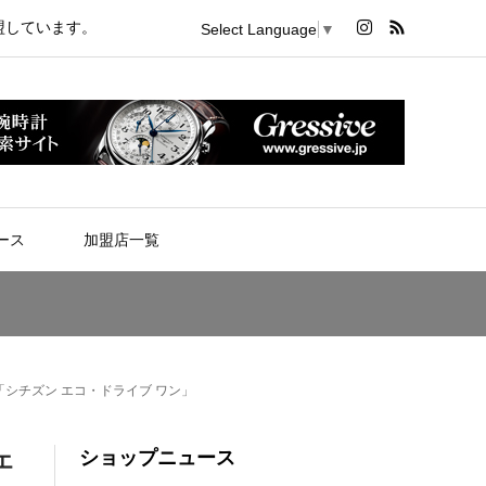
盟しています。
Select Language
▼
ース
加盟店一覧
「シチズン エコ・ドライブ ワン」
ショップニュース
エ