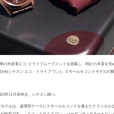
mm厚の光発電エコ･ドライブムーブメントを搭載し、時計の本質を究
ive One(シチズン エコ・ドライブ ワン)」スモールセコンドモデルの
23年11月末時点、シチズン調べ。
定モデルは、超薄型ケースにスモールセコンドを備えたクラシカル
が特長です。「エコ・ドライブ ワン」バーガンディカラーとピン