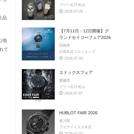
プリベ石川 松山
-
2026.07.09
上品
【7月11日・12日開催】グ
ランドセイコーフェア2026
心地
宮崎県
れて
日髙本店プロショップ
2026.07.08
エドックスフェア
愛媛県
プリベ石川 松山
2026.07.07
HUBLOT FAIR 2026
香川県
アイアイイスズ本店
2026.07.02