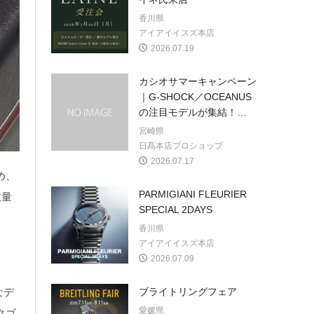
香川県
アイアイイスズ本店
2026.07.19
カシオサマーキャンペーン
｜G-SHOCK／OCEANUS
の注目モデルが集結！
…
宮崎県
日髙本店プロショップ
2026.07.17
め、
PARMIGIANI FLEURIER
数量
SPECIAL 2DAYS
香川県
アイアイイスズ本店
2026.07.09
なデ
ブライトリングフェア
愛媛県
クゴ