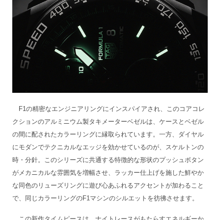
F1の精密なエンジニアリングにインスパイアされ、このコアコレ
クションのアルミニウム製タキメーターベゼルは、ケースとベゼル
の間に配されたカラーリングに縁取られています。一方、ダイヤル
にモダンでテクニカルなエッジを効かせているのが、スケルトンの
時・分針。このシリーズに共通する特徴的な形状のプッシュボタン
がメカニカルな雰囲気を増幅させ、ラッカー仕上げを施した鮮やか
な同色のリューズリングに遊び心あふれるアクセントが加わること
で、同じカラーリングのF1マシンのシルエットを彷彿させます。
この新作タイムピースは、ナイトレースがもたらすエネルギーか