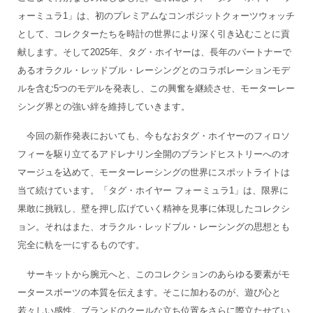
ォーミュラ1」は、初のプレミアムなコンポジットクォーツウォッチ
として、コレクターたちを時計の世界により深く引き込むことに貢
献します。そして2025年、タグ・ホイヤーは、長年のパートナーで
あるオラクル・レッドブル・レーシングとのコラボレーションモデ
ルを含む5つのモデルを発表し、この興奮を継続させ、モーターレー
シング界との強い絆を維持していきます。
今回の新作発表においても、今もなおタグ・ホイヤーのフィロソ
フィーを駆り立てるアドレナリン全開のブランドヒストリーへのオ
マージュを込めて、モーターレーシングの世界にスポットライトは
当て続けています。「タグ・ホイヤー フォーミュラ1」は、限界に
果敢に挑戦し、壁を押し広げていく精神を見事に体現したコレクシ
ョン。それはまた、オラクル・レッドブル・レーシングの思想とも
完全に軌を一にするものです。
サーキットから腕元へと、このコレクションのあらゆる要素がモ
ータースポーツの本質を伝えます。そこに加わるのが、遊び心と
若々しい感性。ブランドのクールな立ち位置をさらに際立たせてい