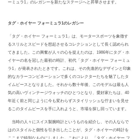
ーミュラ1」のレガシーを新たなステージへと昇華させます。
タグ・ホイヤー フォーミュラ1のレガシー
「タグ・ホイヤー フォーミュラ1」は、モータースポーツを象徴す
るスリルとスピードを想起させるコレクションとして長く認められ
てきました。この興奮が人々の心を捉えたのは、1986年にタグ・ホ
イヤーの名を冠した最初の時計、初代「タグ・ホイヤー フォーミュ
ラ1」が発表されたときです。これは、その先進的なデザインと印象
的なカラーコンビネーションで多くのコレクターたちを魅了したタ
イムピースとなりました。それから数十年後、このモデルは最も人
気の高いヴィンテージウォッチのひとつとなり、愛好家たちは、40
年近く前と同じように今も変わらずスタイリッシュな佇まいを見せ
るこのタイムピースを手に入れようと、市場を探し回っています。
当時の人々にスイス製腕時計というものを紹介し、その人ならで
はのスタイルと個性を引き出したことが、タグ・ホイヤーの時計を
ここまで特別なものにしました。これにより、「タグ・ホイヤー フ