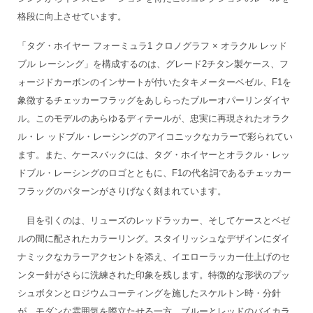
格段に向上させています。
「タグ・ホイヤー フォーミュラ1 クロノグラフ × オラクル レッド
ブル レーシング」を構成するのは、グレード2チタン製ケース、フ
ォージドカーボンのインサートが付いたタキメーターベゼル、F1を
象徴するチェッカーフラッグをあしらったブルーオパーリンダイヤ
ル。このモデルのあらゆるディテールが、忠実に再現されたオラク
ル・レ ッドブル・レーシングのアイコニックなカラーで彩られてい
ます。また、ケースバックには、タグ・ホイヤーとオラクル・レッ
ドブル・レーシングのロゴとともに、F1の代名詞であるチェッカー
フラッグのパターンがさりげなく刻まれています。
目を引くのは、リューズのレッドラッカー、そしてケースとベゼ
ルの間に配されたカラーリング。スタイリッシュなデザインにダイ
ナミックなカラーアクセントを添え、イエローラッカー仕上げのセ
ンター針がさらに洗練された印象を残します。特徴的な形状のプッ
シュボタンとロジウムコーティングを施したスケルトン時・分針
が、モダンな雰囲気を際立たせる一方、ブルーとレッドのバイカラ