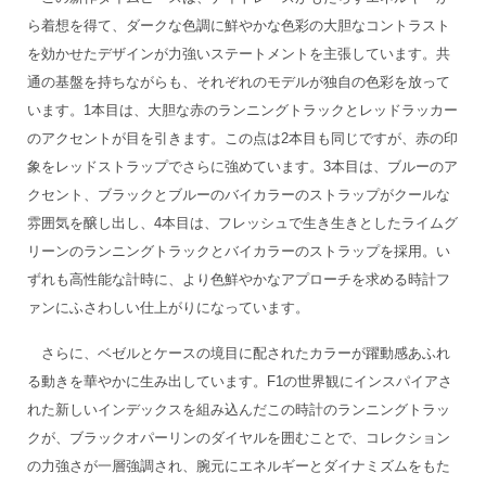
ら着想を得て、ダークな色調に鮮やかな色彩の大胆なコントラスト
を効かせたデザインが力強いステートメントを主張しています。共
通の基盤を持ちながらも、それぞれのモデルが独自の色彩を放って
います。1本目は、大胆な赤のランニングトラックとレッドラッカー
のアクセントが目を引きます。この点は2本目も同じですが、赤の印
象をレッドストラップでさらに強めています。3本目は、ブルーのア
クセント、ブラックとブルーのバイカラーのストラップがクールな
雰囲気を醸し出し、4本目は、フレッシュで生き生きとしたライムグ
リーンのランニングトラックとバイカラーのストラップを採用。い
ずれも高性能な計時に、より色鮮やかなアプローチを求める時計フ
ァンにふさわしい仕上がりになっています。
さらに、ベゼルとケースの境目に配されたカラーが躍動感あふれ
る動きを華やかに生み出しています。F1の世界観にインスパイアさ
れた新しいインデックスを組み込んだこの時計のランニングトラッ
クが、ブラックオパーリンのダイヤルを囲むことで、コレクション
の力強さが一層強調され、腕元にエネルギーとダイナミズムをもた