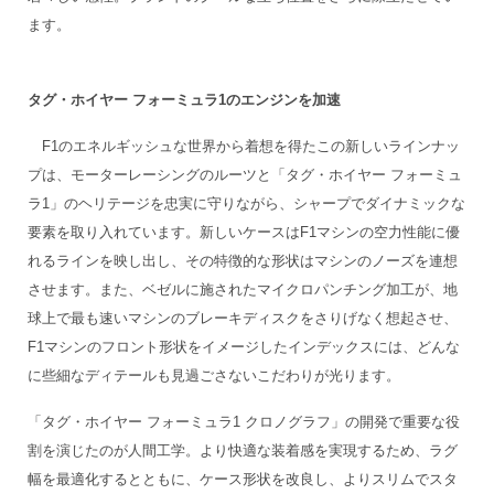
ます。
タグ・ホイヤー フォーミュラ1のエンジンを加速
F1のエネルギッシュな世界から着想を得たこの新しいラインナッ
プは、モーターレーシングのルーツと「タグ・ホイヤー フォーミュ
ラ1」のヘリテージを忠実に守りながら、シャープでダイナミックな
要素を取り入れています。新しいケースはF1マシンの空力性能に優
れるラインを映し出し、その特徴的な形状はマシンのノーズを連想
させます。また、ベゼルに施されたマイクロパンチング加工が、地
球上で最も速いマシンのブレーキディスクをさりげなく想起させ、
F1マシンのフロント形状をイメージしたインデックスには、どんな
に些細なディテールも見過ごさないこだわりが光ります。
「タグ・ホイヤー フォーミュラ1 クロノグラフ」の開発で重要な役
割を演じたのが人間工学。より快適な装着感を実現するため、ラグ
幅を最適化するとともに、ケース形状を改良し、よりスリムでスタ