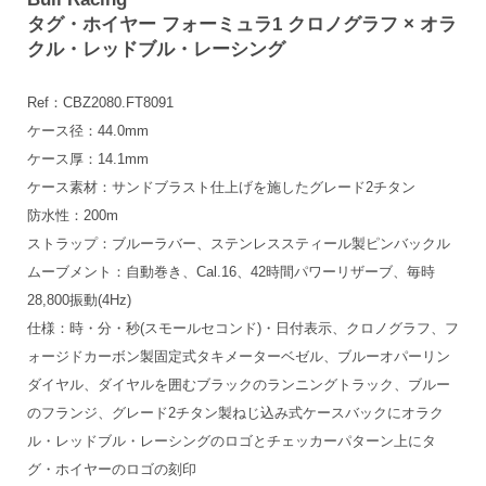
タグ・ホイヤー フォーミュラ1 クロノグラフ × オラ
クル・レッドブル・レーシング
Ref：CBZ2080.FT8091
ケース径：44.0mm
ケース厚：14.1mm
ケース素材：サンドブラスト仕上げを施したグレード2チタン
防水性：200m
ストラップ：ブルーラバー、ステンレススティール製ピンバックル
ムーブメント：自動巻き、Cal.16、42時間パワーリザーブ、毎時
28,800振動(4Hz)
仕様：時・分・秒(スモールセコンド)・日付表示、クロノグラフ、フ
ォージドカーボン製固定式タキメーターベゼル、ブルーオパーリン
ダイヤル、ダイヤルを囲むブラックのランニングトラック、ブルー
のフランジ、グレード2チタン製ねじ込み式ケースバックにオラク
ル・レッドブル・レーシングのロゴとチェッカーパターン上にタ
グ・ホイヤーのロゴの刻印