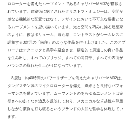
ロローターを備えたムーブメントであるキャリバーMM02が搭載さ
れています。建築術に魅了されたクリストフ・ミュジーは、空間が
単なる機械的な配置ではなく、デザインにおいて不可欠な要素とな
るムーブメントを思い描いています。光と空間を巧みに操る建築家
のように、彼はボリューム、遠近感、コントラストがシームレスに
調和する3次元の「階段」のような作品を作り上げました。このアプ
ローチはテクニックと美学を融合させ、構造的で風通しの良い作品
を生み出し、すべてのブリッジ、すべての開口部、すべての表面が
バランスの取れた仕上がりになっています。
8振動、約40時間のパワーリザーブを備えたキャリバーMM02は、
タングステン製のマイクロローターを備え、繊細さと良好なパフォ
ーマンスを備えています。ムーブメントのあらゆるエレメントは完
璧さへのあくなき追及を反映しており、メカニカルな卓越性を尊重
しながら慣例を打ち破るというブランドの大胆な哲学を体現してい
ます。