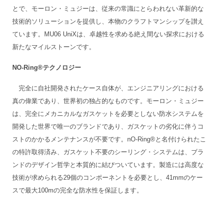
とで、モーロン・ミュジーは、従来の常識にとらわれない革新的な
技術的ソリューションを提供し、本物のクラフトマンシップを讃え
ています。MU06 UniXは、卓越性を求める絶え間ない探求における
新たなマイルストーンです。
NO-Ring®テクノロジー
完全に自社開発されたケース自体が、エンジニアリングにおける
真の偉業であり、世界初の独占的なものです。モーロン・ミュジー
は、完全にメカニカルなガスケットを必要としない防水システムを
開発した世界で唯一のブランドであり、ガスケットの劣化に伴うコ
ストのかかるメンテナンスが不要です。nO-Ring®と名付けられたこ
の特許取得済み、ガスケット不要のシーリング・システムは、ブラ
ンドのデザイン哲学と本質的に結びついています。製造には高度な
技術が求められる29個のコンポーネントを必要とし、41mmのケー
スで最大100mの完全な防水性を保証します。