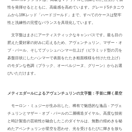
性を発揮せるとともに、高級感を高めています。グレード5チタニウ
ムから18Kレッド「ハードゴールド」まで、すべてのケースは堅牢
性と洗練性の完璧なバランスを具現化しています。
文字盤はまさにアーティスティックなキャンバスです。最も目の
肥えた愛好家の好みに応えるため、アヴェンチュリン、マザー・オ
ブ・パール、そしてブッシュハンマー仕上げ（ピラミッド型の刃を
碁盤目状にしたハンマーで表面をたたき粗面模様を付けた仕上げ）
のモダンな色調（ブラック、オーベルジーヌ、グリーン）からお選
びいただけます。
メティエダールによるアヴェンチュリンの文字盤：手首に輝く星空
モーロン・ミュジーが生み出した、稀有で魅惑的な逸品 - アヴェ
チュリンとマザー・オブ・パールの二層構造ダイヤル。高度な技術
と時計製造の芸術性が融合したこのダイヤルは、無数の煌めきを秘
めたアベンチュリンが星空を思わせ、光を受けるたびに輝きを放ち