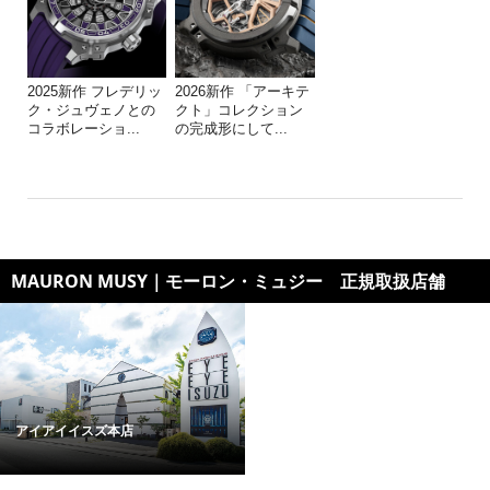
2025新作 フレデリッ
2026新作 「アーキテ
ク・ジュヴェノとの
クト」コレクション
コラボレーショ...
の完成形にして...
MAURON MUSY｜モーロン・ミュジー 正規取扱店舗
アイアイイスズ本店