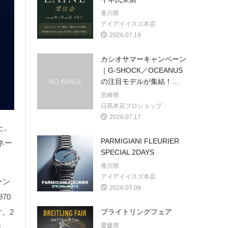
香川県
アイアイイスズ本店
2026.07.19
カシオサマーキャンペーン
｜G-SHOCK／OCEANUS
の注目モデルが集結！
…
宮崎県
日髙本店プロショップ
2026.07.17
た。
PARMIGIANI FLEURIER
ネー
SPECIAL 2DAYS
香川県
アイアイイスズ本店
ーン
2026.07.09
70
。2
ブライトリングフェア
愛媛県
ま