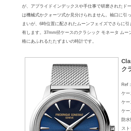
が、アプライドインデックスや手仕事で研磨されたド
は機械式かクォーツ式か見分けられません。袖口に引
まいが、6時位置に配されたムーンフェイズでさらに引き
有します。37mm径ケースのクラシック モネータ ム
格にあふれるたたずまいの時計です。
Cla
ク
Ref
ケー
ケー
ケー
防水
スト