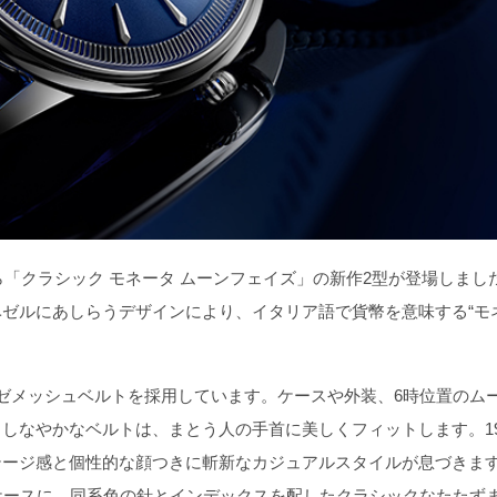
「クラシック モネータ ムーンフェイズ」の新作2型が登場しまし
ゼルにあしらうデザインにより、イタリア語で貨幣を意味する“モ
ゼメッシュベルトを採用しています。ケースや外装、6時位置のム
しなやかなベルトは、まとう人の手首に美しくフィットします。19
ージ感と個性的な顔つきに斬新なカジュアルスタイルが息づきます
ケースに、同系色の針とインデックスを配したクラシックなたたず