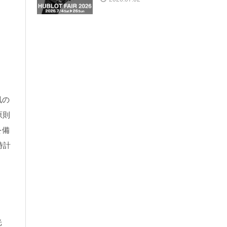
風の
原則
を備
時計
光