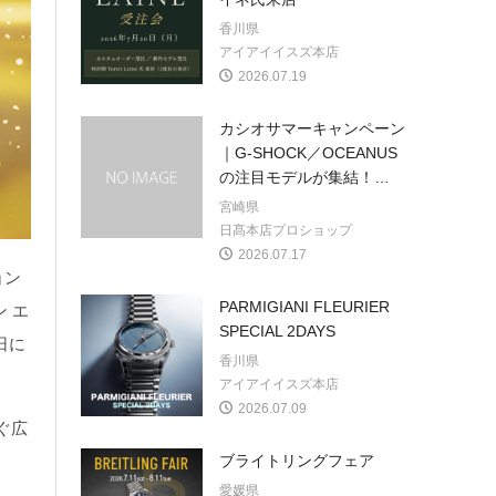
香川県
アイアイイスズ本店
2026.07.19
カシオサマーキャンペーン
｜G-SHOCK／OCEANUS
の注目モデルが集結！
…
宮崎県
日髙本店プロショップ
2026.07.17
ョン
PARMIGIANI FLEURIER
ン エ
SPECIAL 2DAYS
日に
香川県
アイアイイスズ本店
2026.07.09
ぐ広
ブライトリングフェア
愛媛県