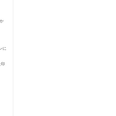
。
か
ンに
た印