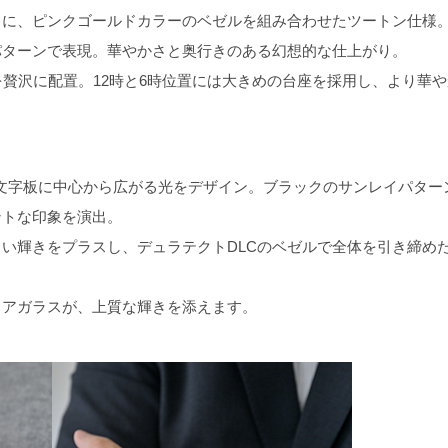
スに、ピンクゴールドカラーのベゼルを組み合わせたツートン仕様
パターンで表現。華やかさと奥行きのある幻想的な仕上がり。
を贅沢に配置。12時と6時位置には大きめの台座を採用し、より華や
ジし、文字板に中心から広がる光をデザイン。ブラックのサンレイパター
ントな印象を演出。
い輝きをプラスし、デュラテクトDLCのベゼルで全体を引き締め
イアガラスが、上質な輝きを添えます。