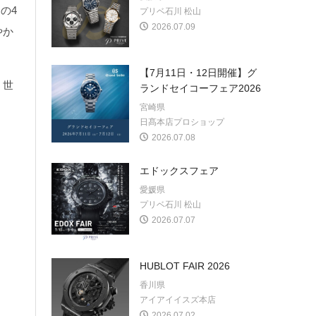
の4
プリベ石川 松山
2026.07.09
やか
【7月11日・12日開催】グ
、世
ランドセイコーフェア2026
宮崎県
日髙本店プロショップ
2026.07.08
エドックスフェア
愛媛県
プリベ石川 松山
2026.07.07
HUBLOT FAIR 2026
香川県
アイアイイスズ本店
2026.07.02