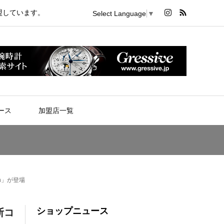
盟しています。
Select Language
▼
ース
加盟店一覧
n」が登場
ショップニュース
断コ