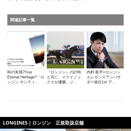
関連記事一覧
時の実感?Your
『ロンジン』の計時
内村 航平×ロンジン
Eternal Heritage?「ロ
と共に、イクイノッ
エレガンスアンバサ
ンジン サンティ...
クスが優勝。ジ...
ダー就任1st ア...
LONGINES｜ロンジン 正規取扱店舗