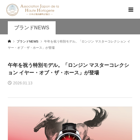
ブランドNEWS
ブランドNEWS
午年を祝う特別モデル。「ロンジン マスターコレクション イ
ヤー・オブ・ザ・ホース」が登場
午年を祝う特別モデル。「ロンジン マスターコレクシ
ョン イヤー・オブ・ザ・ホース」が登場
2026.01.13