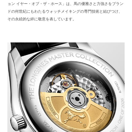
ョン イヤー・オブ・ザ・ホース」は、馬の優雅さと力強さをブラン
ドの何世紀にもわたるウォッチメイキングの専門技術と結びつけ、
その永続的な絆に敬意を表しています。