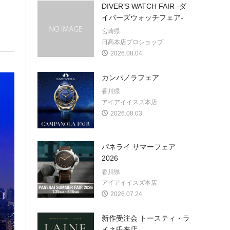
DIVER’S WATCH FAIR -ダ
イバーズウォッチフェア-
宮崎県
日髙本店プロショップ
2026.08.04
カンパノラフェア
香川県
アイアイイスズ本店
2026.08.03
パネライ サマーフェア
2026
香川県
アイアイイスズ本店
2026.07.24
新作受注会 トースティ・ラ
イネ氏来店