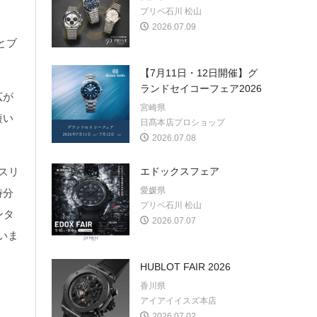
プリベ石川 松山
2026.07.09
とブ
【7月11日・12日開催】グ
ランドセイコーフェア2026
広が
宮崎県
短い
日髙本店プロショップ
2026.07.08
スリ
エドックスフェア
愛媛県
時分
プリベ石川 松山
ンタ
2026.07.07
いま
HUBLOT FAIR 2026
香川県
アイアイイスズ本店
2026.07.02