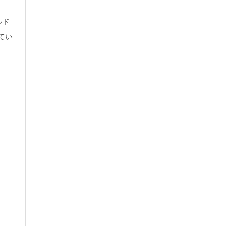
ルド
てい