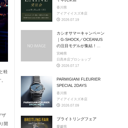
香川県
アイアイイスズ本店
2026.07.19
カシオサマーキャンペーン
｜G-SHOCK／OCEANUS
の注目モデルが集結！
…
宮崎県
日髙本店プロショップ
2026.07.17
と軽
PARMIGIANI FLEURIER
す。
SPECIAL 2DAYS
香川県
アイアイイスズ本店
2026.07.09
デザ
ブライトリングフェア
り開
愛媛県