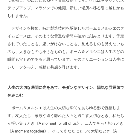
て祝福し、心にとどめるべき貴重な瞬間です。それはキャリアのス
テップアップ、マラソンでの健闘、新しい場所へ移る引っ越しかも
しれません。
デザインを極め、時計製造技術を駆使したボーム＆メルシエのタ
イムピースは、そのような貴重な瞬間を確かに刻みとります。予定
されていたことも、思いがけないことも、見えるものも見えないも
のも、大きなものも小さなものも。ボーム＆メルシエは人生のどの
瞬間も宝ものであると思っています。そのクリエーションは人生に
レリーフを与え、感動と共感を呼びます。
人生の大切な瞬間に光をあて、モダンなデザイン、陽気な雰囲気で
包みこむ
ボーム＆メルシエは人生の大切な瞬間をあらゆる形で祝福しま
す。友人たち、家族や遠く離れた人々と過ごす大切なとき、私たち
が揃い集うとき《A moment for all of us》、二人でそっと祝うとき
《A moment together》、そしてあなたにとって大切なとき《A