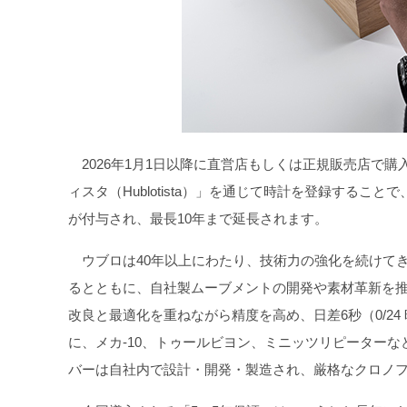
2026年1月1日以降に直営店もしくは正規販売店で
ィスタ（Hublotista）」を通じて時計を登録する
が付与され、最長10年まで延長されます。
ウブロは40年以上にわたり、技術力の強化を続けて
るとともに、自社製ムーブメントの開発や素材革新を
改良と最適化を重ねながら精度を高め、日差6秒（0/24
に、メカ-10、トゥールビヨン、ミニッツリピーター
バーは自社内で設計・開発・製造され、厳格なクロノフィアブ