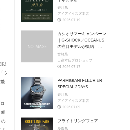
香川県
アイアイイスズ本店
2026.07.19
カシオサマーキャンペーン
｜G-SHOCK／OCEANUS
の注目モデルが集結！
…
宮崎県
日髙本店プロショップ
日以
2026.07.17
「ウ
PARMIGIANI FLEURIER
性能
SPECIAL 2DAYS
香川県
アイアイイスズ本店
ブロ
2026.07.09
り組
トの
ブライトリングフェア
愛媛県
によ