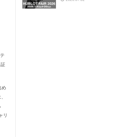
ロテ
保証
進め
は、
ら
ャリ