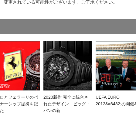
め、変更されている可能性がございます。ご了承ください。
ロとフェラーリのパ
2020新作 完全に統合さ
UEFA EURO
ナーシップ提携を記
れたデザイン：ビッグ・
2012&#8482;の開催&#
...
バンの新...