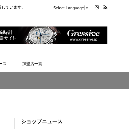
盟しています。
Select Language
▼
ース
加盟店一覧
ショップニュース
」