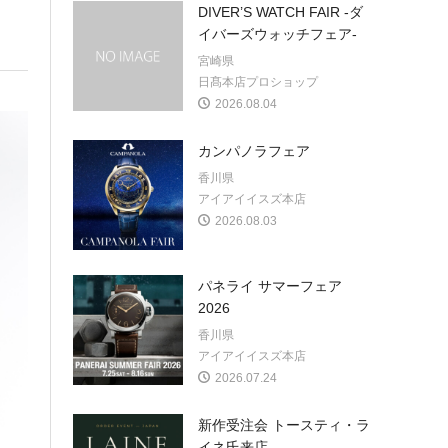
DIVER’S WATCH FAIR -ダ
イバーズウォッチフェア-
宮崎県
日髙本店プロショップ
2026.08.04
カンパノラフェア
香川県
アイアイイスズ本店
2026.08.03
パネライ サマーフェア
2026
香川県
アイアイイスズ本店
2026.07.24
新作受注会 トースティ・ラ
イネ氏来店