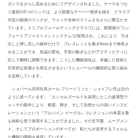
ガンスをさらに高めるためにリデザインされました。ケースをつな
ぐ最初の5つのリンクは、より顕著なテーパー形状を描き、クラスプ
付近の細身のリンクが、ウォッチ全体のスリムさをさらに際立たせ
ています。トリプルフォールディングクラスプには、新開発の“コン
フォートアジャストメントシステム”が採用され、これにより、引き
出しと押し戻しの操作だけで、ブレスレットを最大5mmまで伸長さ
せることができ、気温の変化、手首の動きなどのアクティビティに
応じて瞬時に調整できます。こうした機能強化は、卓越した技術と
日常的な快適さを両立させるというショパールの継続的な取り組み
を反映しています。
ショパール共同社長カール‐フリードリッヒ・ショイフレ氏は次の
ように述べています。「エシカルゴールドを採用したこの超薄型ウ
ォッチの新作により、精度、輝き、そして自然からの深いインスピ
レーションという『アルパイン イーグル』コレクションの本質を最
も純粋な形で表現することができました。その文字盤、ムーブメン
ト、そしてプロポーションのすべてが、私たちが追求するフォルム
と機能の調和を体現しています」。