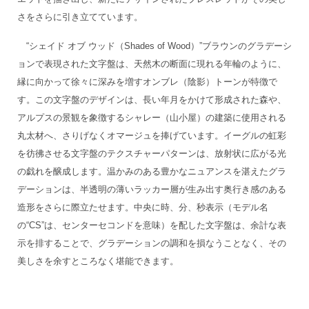
さをさらに引き立てています。
“シェイド オブ ウッド（Shades of Wood）”ブラウンのグラデーシ
ョンで表現された文字盤は、天然木の断面に現れる年輪のように、
縁に向かって徐々に深みを増すオンブレ（陰影）トーンが特徴で
す。この文字盤のデザインは、長い年月をかけて形成された森や、
アルプスの景観を象徴するシャレー（山小屋）の建築に使用される
丸太材へ、さりげなくオマージュを捧げています。イーグルの虹彩
を彷彿させる文字盤のテクスチャーパターンは、放射状に広がる光
の戯れを醸成します。温かみのある豊かなニュアンスを湛えたグラ
デーションは、半透明の薄いラッカー層が生み出す奥行き感のある
造形をさらに際立たせます。中央に時、分、秒表示（モデル名
の“CS”は、センターセコンドを意味）を配した文字盤は、余計な表
示を排することで、グラデーションの調和を損なうことなく、その
美しさを余すところなく堪能できます。