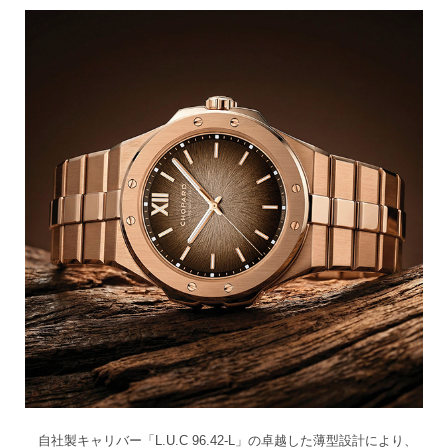
自社製キャリバー「L.U.C 96.42-L」の卓越した薄型設計により、