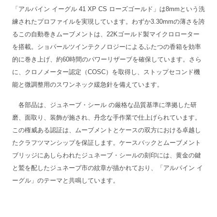
「アルパイン イーグル 41 XP CS ローズゴールド」は8mmという洗
練されたプロファイルを実現しています。わずか3.30mmの薄さを誇
るこの自動巻きムーブメントは、22Kゴールド製マイクロローター
を搭載。ショパールツインテクノロジーによるふたつの香箱を効率
的に巻き上げ、約60時間のパワーリザーブを確保しています。さら
に、クロノメーター認定（COSC）を取得し、ストップセコンド機
能と微調整用のスワンネック緩急針を備えています。
各部品は、ジュネーブ・シール の厳格な品質基準に準拠した研
磨、面取り、装飾が施され、丹念な手作業で仕上げられています。
この権威ある認証は、ムーブメントとケースの双方における卓越し
たクラフツマンシップを保証します。ケースバックとムーブメント
ブリッジにあしらわれたジュネーブ・シールの刻印には、黄金の鍵
と鷲を配したジュネーブ市の紋章が描かれており、「アルパイン イ
ーグル」のテーマと共鳴しています。