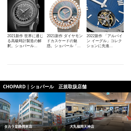
2021新作 世界に通じ
2021新作 ダイヤモン
2022新作 「アルパイ
る高級時計製造の解
ドカスケードの魅
ン イーグル」コレク
釈。ショパール...
惑。ショパール「...
ションに先進...
CHOPARD｜ショパール 正規取扱店舗
タカラ堂静岡本店
大丸福岡天神店