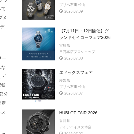
プリベ石川 松山
って
2026.07.09
ブメ
なデ
【7月11日・12日開催】グ
ランドセイコーフェア2026
宮崎県
日髙本店プロショップ
リー
2026.07.08
もな
エドックスフェア
たデ
愛媛県
形状
プリベ石川 松山
2026.07.07
部分
固定
レス
HUBLOT FAIR 2026
香川県
アイアイイスズ本店
2026.07.02