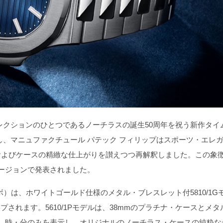
クションのひとつであるノーチラスの誕生50周年を祝う新作タイ
2026に際し、マニュファクチュール パテック フィリップはスポーツ・エレ
およびケースの精緻な仕上がりを讃えつつ再解釈しました。この象
ージョンで発表されました。
）は、ホワイトゴールド仕様のメタル・ブレスレット付5810/1G
プされます。5610/1Pモデルは、38mmのプラチナ・ケースとメタ
、時・分のみを表示し、オリジナルのノーチラス・ケースの純粋な