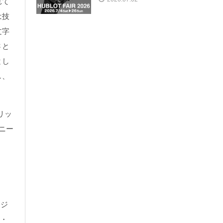
れて
は技
文字
さと
とし
し、
ィリッ
ニー
ージ
時・