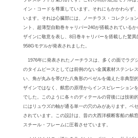
イン・コードを尊重しています。それにもかかわらず
います。それは心臓部には、ノーチラス・コレクションが
ント、超薄型自動巻キャリバー240が搭載されているか
ザインに敬意を表し、8日巻キャリバーを搭載した驚異
958Gモデルが発表されました。
1976年に発表されたノーチラスは、多くの面でラグ
のタイムピースとしては前例のない金属素材ステンレ
い、角が丸みを帯びた八角形のベゼルを備えた非典型
ザインではなく、舷窓の原理からインスピレーション
でした。このように各々のディテールの背後には技術的
にはリュウズの軸が通る単一の穴のみがあります。ベゼ
されています。この設計は、昔の大西洋横断客船の舷
スチール・フレームに圧着させています。