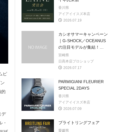
香川県
アイアイイスズ本店
2026.07.19
カシオサマーキャンペーン
｜G-SHOCK／OCEANUS
の注目モデルが集結！
…
宮崎県
日髙本店プロショップ
2026.07.17
ムピ
PARMIGIANI FLEURIER
ガン
SPECIAL 2DAYS
徴的
香川県
アイアイイスズ本店
2026.07.09
モデ
ル・
ブライトリングフェア
愛媛県
デザ