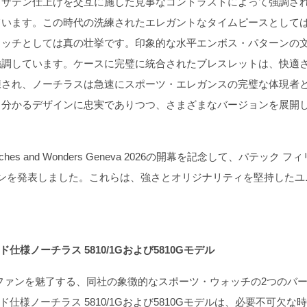
サテン仕上げを交互に施した見事なコントラストによって強調さ
ています。この時代の洗練されたエレガントなタイムピースとして
ォッチとしては真の壮挙です。印象的な水平エンボス・パターンの
強調しています。ケースに完璧に統合されたブレスレットは、快適
練され、ノーチラスは急速にスポーツ・エレガンスの完璧な体現者
と分かるデザインに忠実でありつつ、さまざまなバージョンを展開
and Wonders Geneva 2026の開幕を記念して、パテック フ
ンを発表しました。これらは、強さとオリジナリティを堅持したユ
様ノーチラス 5810/1Gおよび5810Gモデル
ファンを魅了する、同社の象徴的なスポーツ・ウォッチの2つのバ
様ノーチラス 5810/1Gおよび5810Gモデルは、必要不可欠な