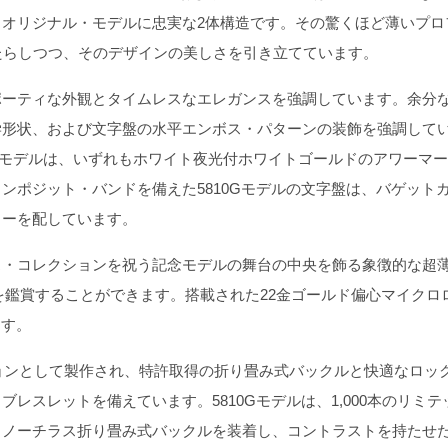
オリジナル・モデルに忠実な2体構造です。その驚くほど薄いプロ
もたらしつつ、そのデザインの美しさを引き立てています。
ーティな外観とタイムレスなエレガンスを強調しています。余分
学形状、および文字盤の水平エンボス・パターンの装飾を強調して
1Gモデルは、いずれもホワイト夜光付ホワイトゴールドのアワーマ
ンポジット・バンドを備えた5810Gモデルの文字盤は、バゲット
カーを配しています。
・コレクションを祝う記念モデルの舞台の中央を飾る象徴的な超
m）を鑑賞することができます。搭載された22金ゴールド偏心マイクロ
ます。
ィションとして製作され、特許取得の折り畳み式バックルと快適なロッ
レスレットを備えています。5810Gモデルは、1,000本のリミテ
・ノーチラス折り畳み式バックルを装着し、コントラストを持たせ