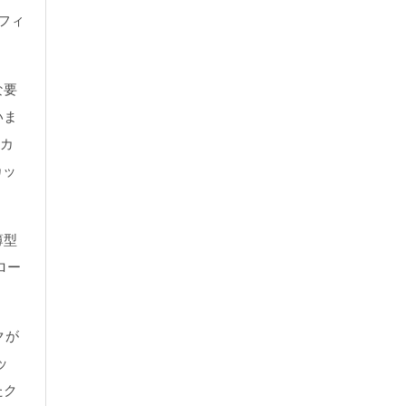
フィ
な要
いま
ーカ
カッ
薄型
ロー
クが
ッ
たク