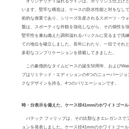
オリジナリティ溢れるラインは、ポリッシュ仕上げと
います。堅牢な構造は、ケースの防水性能と対をなし
術的な偉業であり、シリーズ生産されるスポーツ・ウ
盤は、スポーティな外観を強化しながら、その個性を
堅牢性を兼ね備えた調和溢れるバックルに至るまで洗
ての地位を確立しました。長年にわたり、一目でそれ
多彩なコンプリケーションを搭載してきました。
この象徴的なタイムピースの誕生50周年、およびWatches 
プはリミテッド・エディションの4つのニューバージョ
クなデザインを誇る、4つのバリエーションです。
時・分表示を備えた、ケース径41mmのホワイトゴールド仕
パテック フィリップは、その比類なきエレガンスで
ョンを発表しました。ケース径41mmのホワイトゴールド仕