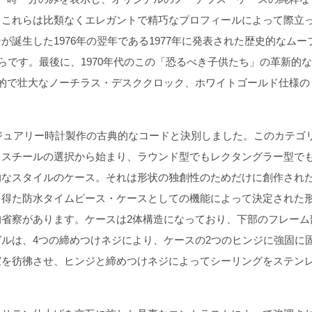
、これらは比類なくエレガントで精巧なプロフィールによって際立
誕生した1976年の翌年である1977年に発表された歴史的なムー
らです。最後に、1970年代のこの「恐るべき子供たち」の革新的
的で壮大なノーチラス・デスククロック、ホワイトゴールド仕様の
ジュアリー時計製作の古典的なコードと決別しました。このカテゴ
ススチールの選択から始まり、ラウンド型でもレクタングラー型で
的なスタイルのケース。それは形状の独創性のためだけに創作され
を得た防水タイムピース・ケースとしての機能によって決定された
省察があります。ケースは2体構造になっており、下部のフレーム
ルは、4つの締めつけネジにより、ケースの2つのヒンジに強固に
窓を彷彿させ、ヒンジと締めつけネジによってシーリングをステン