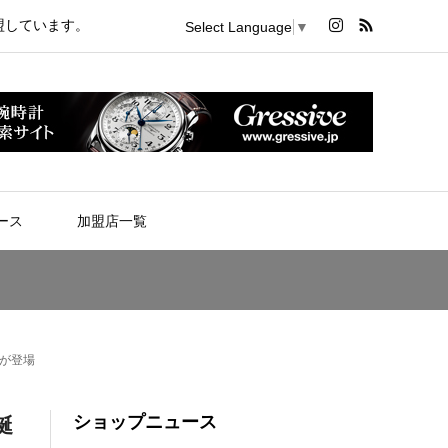
盟しています。
Select Language
▼
ース
加盟店一覧
スが登場
ショップニュース
誕