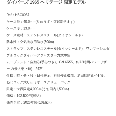
ダイバーズ 1965 ヘリテージ 限定モデル
Ref：HBC005J
ケース径：40.0mm(りゅうず・突起部含まず)
ケース厚：13.0mm
ケース素材：ステンレススチール(ダイヤシールド)
防水性：空気潜水用防水(300m)
ストラップ：ステンレススチール(ダイヤシールド)、ワンプッシュダ
ブルロックダイバーアジャスター方式中留
ムーブメント：自動巻(手巻つき)、Cal.6R55、約72時間パワーリザ
ーブ(最大巻上時)、24石
仕様：時・分・秒・日付表示、秒針停止機能、逆回転防止ベゼル、
ねじロック式りゅうず、スクリューバック
限定：世界限定4,000本(うち国内1,500本)
価格：192,500円(税込)
発売予定：2026年6月10日(水)