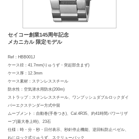
セイコー創業145周年記念
メカニカル 限定モデル
Ref：HBB001J
ケース径：41.7mm(りゅうず・突起部含まず)
ケース厚：12.3mm
ケース素材：ステンレススチール
防水性：空気潜水用防水(200m)
ストラップ：ステンレススチール、ワンプッシュダブルロックダイ
バーエクステンダー方式中留
ムーブメント：自動巻(手巻つき)、Cal.4R35、約41時間パワーリザ
ーブ(最大巻上時)、23石
仕様：時・分・秒・日付表示、秒針停止機能、逆回転防止ベゼル、
ねじロック式りゅうず、スクリューバック