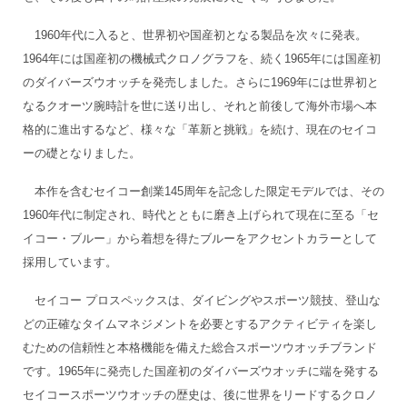
1960年代に入ると、世界初や国産初となる製品を次々に発表。
1964年には国産初の機械式クロノグラフを、続く1965年には国産初
のダイバーズウオッチを発売しました。さらに1969年には世界初と
なるクオーツ腕時計を世に送り出し、それと前後して海外市場へ本
格的に進出するなど、様々な「革新と挑戦」を続け、現在のセイコ
ーの礎となりました。
本作を含むセイコー創業145周年を記念した限定モデルでは、その
1960年代に制定され、時代とともに磨き上げられて現在に至る「セ
イコー・ブルー」から着想を得たブルーをアクセントカラーとして
採用しています。
セイコー プロスペックスは、ダイビングやスポーツ競技、登山な
どの正確なタイムマネジメントを必要とするアクティビティを楽し
むための信頼性と本格機能を備えた総合スポーツウオッチブランド
です。1965年に発売した国産初のダイバーズウオッチに端を発する
セイコースポーツウオッチの歴史は、後に世界をリードするクロノ