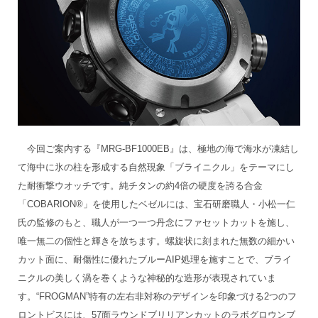
今回ご案内する『MRG-BF1000EB』は、極地の海で海水が凍結し
て海中に氷の柱を形成する自然現象「ブライニクル」をテーマにし
た耐衝撃ウオッチです。純チタンの約4倍の硬度を誇る合金
「COBARION®」を使用したベゼルには、宝石研磨職人・小松一仁
氏の監修のもと、職人が一つ一つ丹念にファセットカットを施し、
唯一無二の個性と輝きを放ちます。螺旋状に刻まれた無数の細かい
カット面に、耐傷性に優れたブルーAIP処理を施すことで、ブライ
ニクルの美しく渦を巻くような神秘的な造形が表現されていま
す。“FROGMAN”特有の左右非対称のデザインを印象づける2つのフ
ロントビスには、57面ラウンドブリリアンカットのラボグロウンブ