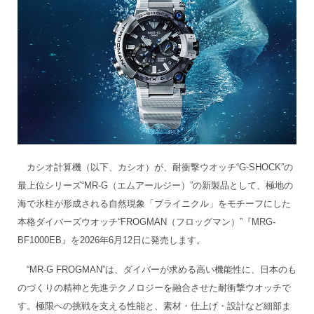
カシオ計算機（以下、カシオ）が、耐衝撃ウオッチ“G-SHOCK”の
最上位シリーズ“MR-G（エムアールジー）”の新製品として、極地の
海で氷柱が形成される自然現象「ブライニクル」をモチーフにした
本格ダイバーズウオッチ“FROGMAN（フロッグマン）”『MRG-
BF1000EB』を2026年6月12日に発売します。
“MR-G FROGMAN”は、ダイバーが求める高い機能性に、日本のも
のづくりの精神と先進テクノロジーを融合させた耐衝撃ウオッチで
す。極限への挑戦を支える性能と、素材・仕上げ・設計など細部ま