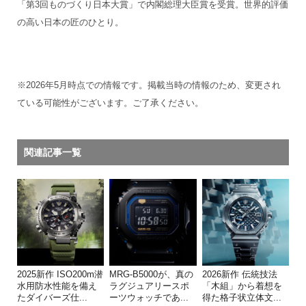
「第3回ものづくり日本大賞」で内閣総理大臣賞を受賞。世界的評価
の高い日本の匠のひとり。
※2026年5月時点での情報です。掲載当時の情報のため、変更され
ている可能性がございます。ご了承ください。
関連記事一覧
2025新作 ISO200m潜
MRG-B5000が、真の
2026新作 伝統技法
水用防水性能を備え
ラグジュアリースポ
「木組」から着想を
たダイバーズ仕...
ーツウォッチであ...
得た格子状立体文...