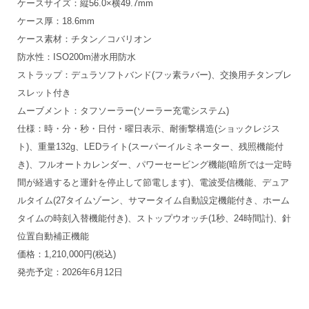
ケースサイズ：縦56.0×横49.7mm
ケース厚：18.6mm
ケース素材：チタン／コバリオン
防水性：ISO200m潜水用防水
ストラップ：デュラソフトバンド(フッ素ラバー)、交換用チタンブレ
スレット付き
ムーブメント：タフソーラー(ソーラー充電システム)
仕様：時・分・秒・日付・曜日表示、耐衝撃構造(ショックレジス
ト)、重量132g、LEDライト(スーパーイルミネーター、残照機能付
き)、フルオートカレンダー、パワーセービング機能(暗所では一定時
間が経過すると運針を停止して節電します)、電波受信機能、デュア
ルタイム(27タイムゾーン、サマータイム自動設定機能付き、ホーム
タイムの時刻入替機能付き)、ストップウオッチ(1秒、24時間計)、針
位置自動補正機能
価格：1,210,000円(税込)
発売予定：2026年6月12日