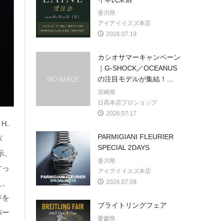
香川県
アイアイイスズ本店
2026.07.19
カシオサマーキャンペーン
｜G-SHOCK／OCEANUS
の注目モデルが集結！
…
宮崎県
日髙本店プロショップ
2026.07.17
H.
PARMIGIANI FLEURIER
バ
SPECIAL 2DAYS
示、
香川県
すっ
アイアイイスズ本店
え、
2026.07.09
ジを
ブライトリングフェア
パー
愛媛県