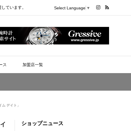
盟しています。
Select Language
▼
ース
加盟店一覧
イム デイト」
ショップニュース
ライ