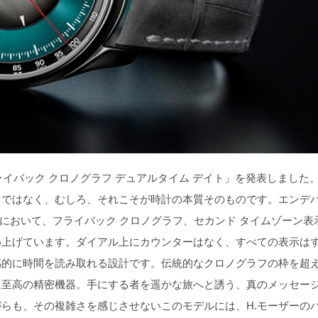
イバック クロノグラフ デュアルタイム デイト」を発表しました。
出ではなく、むしろ、それこそが時計の本質そのものです。エンデ
トにおいて、フライバック クロノグラフ、セカンド タイムゾーン表
め上げています。ダイアル上にカウンターはなく、すべての表示は
感的に時間を読み取れる設計です。伝統的なクロノグラフの枠を超
た至高の精密機器。手にする者を遥かな旅へと誘う、真のメッセー
らも、その複雑さを感じさせないこのモデルには、H.モーザーの