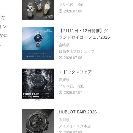
プリベ石川 松山
2026.07.09
げな
イン
【7月11日・12日開催】グ
かに
ランドセイコーフェア2026
。
宮崎県
日髙本店プロショップ
2026.07.08
エドックスフェア
愛媛県
プリベ石川 松山
2026.07.07
HUBLOT FAIR 2026
香川県
アイアイイスズ本店
2026.07.02