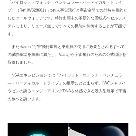
「パイロット・ウォッチ・ベンチュラ―・バーティカル・ドライ
ブ」（Ref.IW328601）は有人宇宙飛行と宇宙空間での計時を目的と
したツールウォッチです。特許出願中の革新的な回転式ベゼルシス
テムにより、リューズ無しですべての機能を制御することが可能で
す。
またHaven-1宇宙飛行環境と乗組員の使用に必要とされるすべて
の試験基準を無事に満たし、Vastから宇宙飛行のための公式認証を
取得しました。
NSAエキシビションでは「パイロット・ウォッチ・ベンチュラ
―・バーティカル・ドライブ」の展示にとどまらず、IWCシャフハ
ウゼンの誇るエンジニアリングDNAを体感できる没入型展示で宇宙
の旅へと誘います。