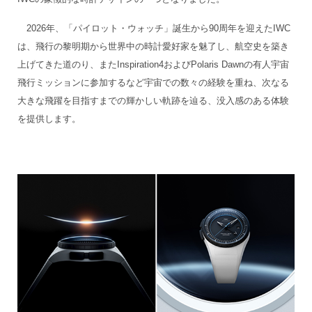
2026年、「パイロット・ウォッチ」誕生から90周年を迎えたIWC
は、飛行の黎明期から世界中の時計愛好家を魅了し、航空史を築き
上げてきた道のり、またInspiration4およびPolaris Dawnの有人宇宙
飛行ミッションに参加するなど宇宙での数々の経験を重ね、次なる
大きな飛躍を目指すまでの輝かしい軌跡を辿る、没入感のある体験
を提供します。