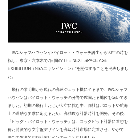
IWCシャフハウゼンがパイロット・ウォッチ誕生から90年の時を
祝し、東京・六本木で7日間の“THE NEXT SPACE AGE
EXHIBITION（NSAエキシビション）”を開催することを発表しまし
た。
飛行の黎明期から現代の高速ジェット機に至るまで、IWCシャフ
ハウゼンはパイロット・ウォッチの分野で確固たる地位を築いてき
ました。初期の飛行士たちが大空に挑む中、同社はパロットや航海
士の過酷な要求に応えるため、高精度な計器時計を開発。その後、
「ビッグ・パイロット・ウォッチ」は、コックピット計器に着想を
得た特徴的な文字盤デザインを高級時計市場に定着させ、やがて
IWCの象徴的な時計デザインの一つとなりました。