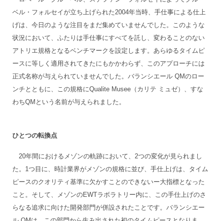
ベル・フォルセイが立ち上げられた2004年当時、手仕事による仕上
げは、今日のような注目をまだ集めていませんでした。このような
状況において、ふたりは手仕事にすべてを託し、変わることのない
アトリエ規格となるベンチマークを設定します。あらゆるタイムピ
ースに等しく適用されてきたにもかかわらず、このアプローチには
正式名称が与えられていませんでした。バランシエール QMのロー
ンチとともに、この規格にQualite Musee（カリテ ミュゼ）、すな
わちQMという名前が与えられました。
ひとつの転換点
20年間におけるメゾンの軌跡において、2つの変化が見られまし
た。1つ目に、時計業界がメゾンの規格に並び、手仕上げは、タイム
ピースのクオリティ基準に欠かすことのできないー大指標となった
こと。そして、メゾンのEWTラボラトリー内に、この手仕上げのさ
らなる追求に向けた開発部門が併設されたことです。バランシエー
ル QMは、この部門から生み出された初のタイムピースとなりま