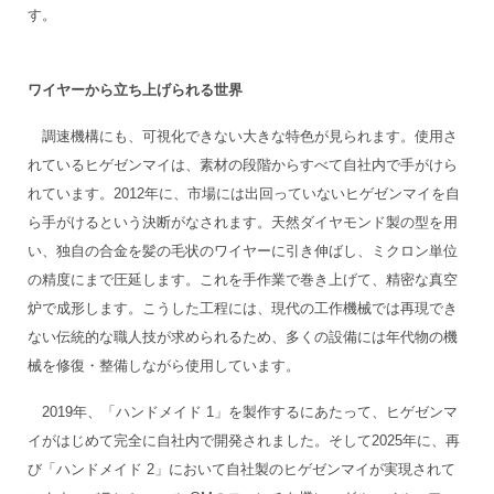
す。
ワイヤーから立ち上げられる世界
調速機構にも、可視化できない大きな特色が見られます。使用さ
れているヒゲゼンマイは、素材の段階からすべて自社内で手がけら
れています。2012年に、市場には出回っていないヒゲゼンマイを自
ら手がけるという決断がなされます。天然ダイヤモンド製の型を用
い、独自の合金を髪の毛状のワイヤーに引き伸ばし、ミクロン単位
の精度にまで圧延します。これを手作業で巻き上げて、精密な真空
炉で成形します。こうした工程には、現代の工作機械では再現でき
ない伝統的な職人技が求められるため、多くの設備には年代物の機
械を修復・整備しながら使用しています。
2019年、「ハンドメイド 1」を製作するにあたって、ヒゲゼンマ
イがはじめて完全に自社内で開発されました。そして2025年に、再
び「ハンドメイド 2」において自社製のヒゲゼンマイが実現されて