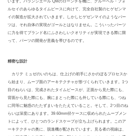
います。バランシエール QMのローンチを機に、グルーベル・フォ
ルセイのあらゆるタイムピースに向けて、完全自社製のヒゲゼンマ
イの製造が拡大されていきます。しかしヒゲゼンマイのようなパー
ツは、それ自体の実現がゴールとはなりません。こういったパーツ
に力を得てブランド名にふさわしいクオリティが実現できる際に限
って、パーツの開発が意義を帯びるのです。
精密な設計
カリテ ミュゼのいのちは、仕上げの初手にさかのぼるプロセスか
ら始まり、ムーブ面のアーキテクチャが形づくられていきます。1つ
目のねらいは、完成されたタイムピースが、正面から見た際にも、
背面から見た際にも、腕にまとった際にも外している際にも、つね
に同等に魅惑のたたずまいをたたえていること。そして、2つ目のね
らいは深度にあります。39.60mm径ケースに収められたムーブメン
トによって、ひとつのランドスケープが立ち上げられます。このア
ーキテクチャの奥に、脱進機が配されています。見る者の視線は、