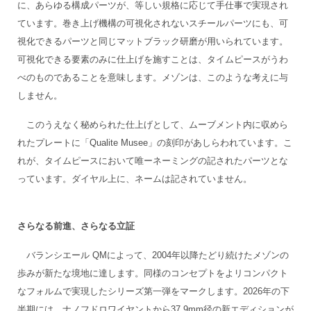
に、あらゆる構成パーツが、等しい規格に応じて手仕事で実現され
ています。巻き上げ機構の可視化されないスチールパーツにも、可
視化できるパーツと同じマットブラック研磨が用いられています。
可視化できる要素のみに仕上げを施すことは、タイムピースがうわ
べのものであることを意味します。メゾンは、このような考えに与
しません。
このうえなく秘められた仕上げとして、ムーブメント内に収めら
れたプレートに「Qualite Musee」の刻印があしらわれています。こ
れが、タイムピースにおいて唯ーネーミングの記されたパーツとな
っています。ダイヤル上に、ネームは記されていません。
さらなる前進、さらなる立証
バランシエール QMによって、2004年以降たどり続けたメゾンの
歩みが新たな境地に達します。同様のコンセプトをよリコンパクト
なフォルムで実現したシリーズ第一弾をマークします。2026年の下
半期には、ナノフドロワイヤントから37.9mm径の新エディションが