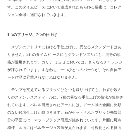
す。このタイムピースにおいて達成されたあらゆる要素は、コレク
ション全域に適用されていきます。
1つのブリッジ、7つの仕上げ
メゾンのアトリエにおける手仕上げに、異なるスタンダードはあ
りません。3針のタイムピ ースにもグランドソヌリにも、同等の規
格が適用されます。カリテ ミュゼにおいては、さらなるチャレンジ
が課されています。すなわち、一つひとつのパーツが、それ自体ア
ート作品に昇華されなければなりません。
テンプを支えているブリッジひとつを取り上げても、わずか数ミ
リのステンレススティールに、7種の異なる手仕上げの技法が集約さ
れています。バレル研磨されたアームには、ドーム状の全面に比類
のない鏡面仕上げが息づきます。石がセットされたブリッジ先端部
分の平面には、マットブラック研磨が施されています。片面に斑点
模様、凹面にはペルラージュ装飾が見られます。可視化される側面