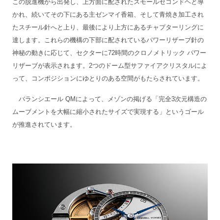
この脱進機から出発し、上方面に配されたスモールセコンドヘと導
かれ、続いてその下にある主ゼンマイ香箱、そして青焼き加工され
たスチール針へと上り、最後により上方にあるチャプターリングに
達します。これらの機構の下部に配されているパワーリザーブ針の
神秘の動きに応じて、セクターに72時間のクロノメトリック パワー
リザーブが表示されます。2つのドーム型サファイアクリスタルによ
って、コンポジションにゆとりのある空間がもたらされています。
バランシエール QMによって、メゾンの掲げる「完全3次元構造の
ムーブメントを大幅に縮小されたサイズで実現する」というゴール
が推進されています。