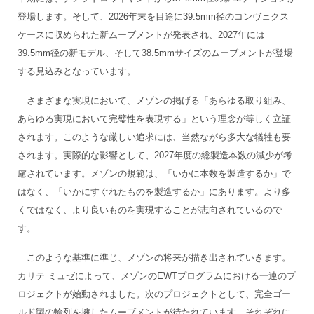
登場します。そして、2026年末を目途に39.5mm径のコンヴェクス
ケースに収められた新ムーブメントが発表され、2027年には
39.5mm径の新モデル、そして38.5mmサイズのムーブメントが登場
する見込みとなっています。
さまざまな実現において、メゾンの掲げる「あらゆる取り組み、
あらゆる実現において完璧性を表現する」という理念が等しく立証
されます。このような厳しい追求には、当然ながら多大な犠牲も要
されます。実際的な影響として、2027年度の総製造本数の減少が考
慮されています。メゾンの規範は、「いかに本数を製造するか」で
はなく、「いかにすぐれたものを製造するか」にあります。より多
くではなく、より良いものを実現することが志向されているので
す。
このような基準に準じ、メゾンの将来が描き出されていきます。
カリテ ミュゼによって、メゾンのEWTプログラムにおける一連のプ
ロジェクトが始動されました。次のプロジェクトとして、完全ゴー
ルド製の輪列を擁したムーブメントが待たれています。それぞれに