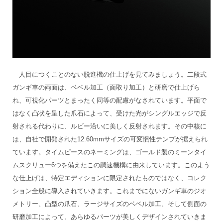
人目につくことのない脱進機の仕上げを見てみましょう。二段式
ガンギ車の両面は、ベベル加工（面取り加工）と研磨で仕上げら
れ、可視化パーツとまったく同等の配慮がなされています。平面で
はなく凸状を呈した爪石によって、受けた光がシングルエッジで反
射される代わりに、ルビー沿いに美しく反射されます。その中核に
は、自社で開発された12.60mmサイズの可変慣性テンプが据えられ
ています。タイムピースのネーミングは、ゴールド製のミーンタイ
ムスクリュー6つを備えたこの調速機構に由来しています。このよう
な仕上げは、特定エディションに限定されたものではなく、コレク
ション全般に導入されていきます。これまでにないガンギ車のジオ
メトリー、凸型の爪石、ラージサイズのベベル加工、そして側面の
研磨加工によって、あらゆるパーツが美しくデザインされていきま