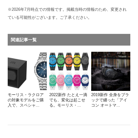
※2026年7月時点での情報です。掲載当時の情報のため、変更され
ている可能性がございます。ご了承ください。
関連記事一覧
モーリス・ラクロア
2022新作 たとえ一滴
2019新作 全身をブラ
の対象モデルをご購
でも、変化は起こせ
ックで纏った「アイ
入で、スペシャ...
る。モーリス・...
コン オートマ...