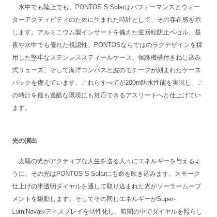
水中でも陸上でも、PONTOS S Solarはパフォーマンスとウォー
ターアクティビティのために生まれた時計として、その存在感を示
します。アルミニウム製インサートを備えた逆回転防止ベゼル、昼
夜や水中でも優れた視認性、PONTOSならではのラグデザインを採
用した堅牢なステンレススティールケース、保護機構付きねじ込み
式リューズ、そして海洋コンパスと波のモチーフが刻まれたケース
バックを備えています。これらすべてが200m防水性能を実現し、こ
の時計を最も過酷な環境にも対応できるアスリートへと仕上げてい
ます。
光の演出
太陽の光がアクティブな人生を送る人々にエネルギーを与えるよ
うに、その光はPONTOS S Solarにも命を吹き込みます。スモーク
仕上げの半透明ダイヤルを通して取り込まれた光がソーラームーブ
メントを駆動します。そしてその同じエネルギーがSuper-
LumiNova®ディスプレイを活性化し、暗闇の中でダイヤルを照らし