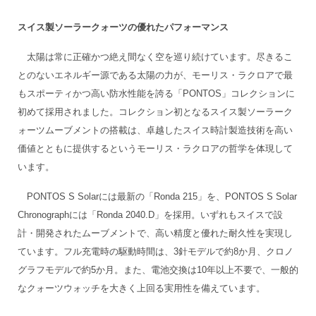
スイス製ソーラークォーツの優れたパフォーマンス
太陽は常に正確かつ絶え間なく空を巡り続けています。尽きるこ
とのないエネルギー源である太陽の力が、モーリス・ラクロアで最
もスポーティかつ高い防水性能を誇る「PONTOS」コレクションに
初めて採用されました。コレクション初となるスイス製ソーラーク
ォーツムーブメントの搭載は、卓越したスイス時計製造技術を高い
価値とともに提供するというモーリス・ラクロアの哲学を体現して
います。
PONTOS S Solarには最新の「Ronda 215」を、PONTOS S Solar
Chronographには「Ronda 2040.D」を採用。いずれもスイスで設
計・開発されたムーブメントで、高い精度と優れた耐久性を実現し
ています。フル充電時の駆動時間は、3針モデルで約8か月、クロノ
グラフモデルで約5か月。また、電池交換は10年以上不要で、一般的
なクォーツウォッチを大きく上回る実用性を備えています。