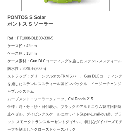
PONTOS S Solar
ポントス S ソーラー
Ref：PT1008-DLB00-330-5
ケース径：42mm
ケース厚：13mm
ケース素材：Gun DLCコーティングを施したステンレススティール
防水性：20気圧(200m)
ストラップ：グリーンフルオのFKMラバー、Gun DLCコーティング
を施したステンレススティール製ピンバックル、イージーチェンジ
ャブルシステム
ムーブメント：ソーラークォーツ、Cal.Ronda 215
仕様：時・分・秒・日付表示、ブラックのアルミニウム製逆回転防
止ベゼル、ダイビングスケールにホワイトSuper-LumiNova®、ブラ
ック スモークトランスルーセントダイヤル、特別なダイバーズモチ
ーフを刻印したクローズドケースバック