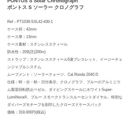
PONTOS S Solar Chronograph
ポントス S ソーラー クロノグラフ
Ref：PT1038-SSL42-430-1
ケース径：42mm
ケース厚：13mm
ケース素材：ステンレススティール
防水性：20気圧(200m)
ストラップ：ステンレススティール5連ブレスレット、イージーチェ
ンジャブルシステム
ムーブメント：ソーラークォーツ、Cal.Ronda 2040.D
仕様：時・分・秒・日付表示、クロノグラフ、ブルーのアルミニウ
ム製逆回転防止ベゼル、ダイビングスケールにホワイトSuper-
LumiNova®、ブルー スモークトランスルーセントダイヤル、特別な
ダイバーズモチーフを刻印したクローズドケースバック
価格：319,000円(税込)