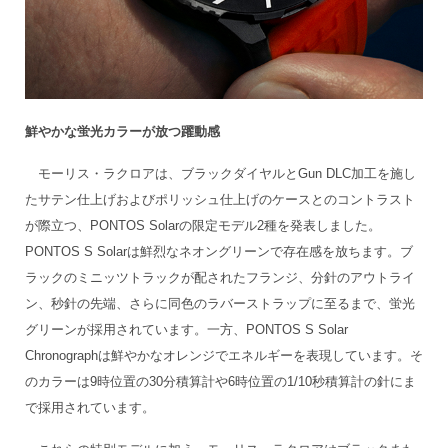
鮮やかな蛍光カラーが放つ躍動感
モーリス・ラクロアは、ブラックダイヤルとGun DLC加工を施し
たサテン仕上げおよびポリッシュ仕上げのケースとのコントラスト
が際立つ、PONTOS Solarの限定モデル2種を発表しました。
PONTOS S Solarは鮮烈なネオングリーンで存在感を放ちます。ブ
ラックのミニッツトラックが配されたフランジ、分針のアウトライ
ン、秒針の先端、さらに同色のラバーストラップに至るまで、蛍光
グリーンが採用されています。一方、PONTOS S Solar
Chronographは鮮やかなオレンジでエネルギーを表現しています。そ
のカラーは9時位置の30分積算計や6時位置の1/10秒積算計の針にま
で採用されています。