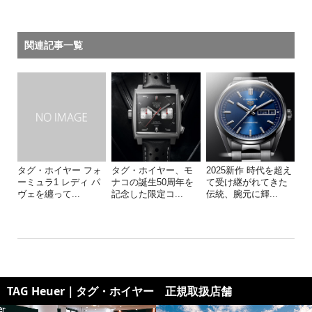
関連記事一覧
タグ・ホイヤー フォ
タグ・ホイヤー、モ
2025新作 時代を超え
ーミュラ1 レディ パ
ナコの誕生50周年を
て受け継がれてきた
ヴェを纏って...
記念した限定コ...
伝統、腕元に輝...
TAG Heuer｜タグ・ホイヤー 正規取扱店舗