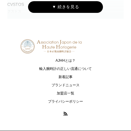
CVSTOS
EDOX
クストス
エドックス
Grand Seiko
HAMILTON
グランドセイコー
ハミルトン
G-SHOCK
HARRY WINSTON
ジーショック
ハリー・ウィンストン
AJHHとは？
HUBLOT
I.T.A.
ウブロ
アイ･ティー･エー
輸入腕時計の正しい流通について
新着記事
IWC
loree Rodkin
ブランドニュース
アイ・ダブリュー・シー シャフハ
ローリーロドキン
加盟店一覧
ウゼン
プライバシーポリシー
LUKIA
MONTBLANC
ルキア
モンブラン
MR-G
MT-G