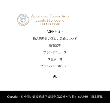
Grand Seiko
HAMILTON
グランドセイコー
ハミルトン
G-SHOCK
HARRY WINSTON
ジーショック
ハリー・ウィンストン
AJHHとは？
HUBLOT
I.T.A.
ウブロ
アイ･ティー･エー
輸入腕時計の正しい流通について
新着記事
IWC
loree Rodkin
ブランドニュース
アイ・ダブリュー・シー シャフハ
ローリーロドキン
加盟店一覧
ウゼン
プライバシーポリシー
LUKIA
MONTBLANC
ルキア
モンブラン
MR-G
MT-G
エムアールジー
エムティージー
Copyright ©
全国の高級時計正規販売店20社が加盟するAJHH（日本正規
OCEANUS
PANERAI
オシアナス
パネライ
高級時計協会）のオフィシャルサイト. All Rights Reserved.