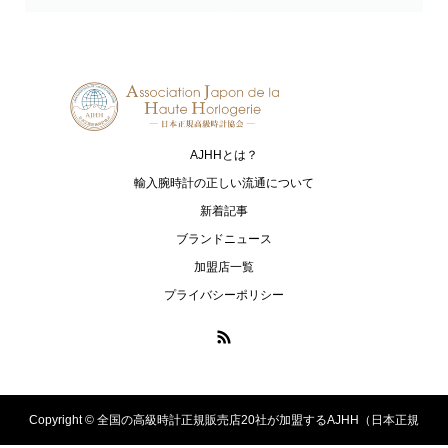
Grand Seiko
HAMILTON
グランドセイコー
ハミルトン
G-SHOCK
HARRY WINSTON
ジーショック
ハリー・ウィンストン
AJHHとは？
HUBLOT
I.T.A.
ウブロ
アイ･ティー･エー
輸入腕時計の正しい流通について
新着記事
IWC
loree Rodkin
ブランドニュース
アイ・ダブリュー・シー シャフハ
ローリーロドキン
加盟店一覧
ウゼン
プライバシーポリシー
LUKIA
MONTBLANC
ルキア
モンブラン
MR-G
MT-G
エムアールジー
エムティージー
Copyright ©
全国の高級時計正規販売店20社が加盟するAJHH（日本正規
OCEANUS
PANERAI