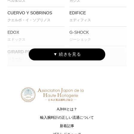
ベル＆ロス
カシス
CUERVO Y SOBRINOS
EDIFICE
クエルボ・イ・ソブリノス
エディフィス
EDOX
G-SHOCK
エドックス
ジーショック
GIRARD-PERREGAUX
Gorilla
ジラール・ペルゴ
ゴリラ
Grand Seiko
HIRSCH
グランドセイコー
ヒルシュ
HUBLOT
IWC
ウブロ
アイ・ダブリュー・シー シャフハ
ウゼン
AJHHとは？
Jean Rousseau
kieninger
輸入腕時計の正しい流通について
ジャン・ルソー
キニンガー
新着記事