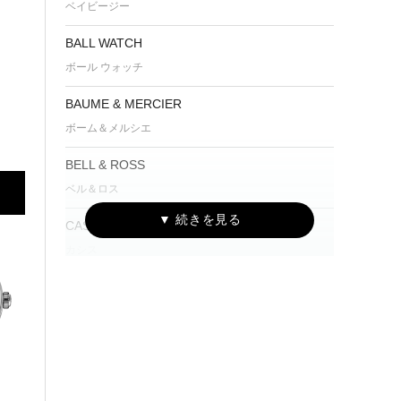
ベイビージー
BALL WATCH
ボール ウォッチ
BAUME & MERCIER
ボーム＆メルシエ
BELL & ROSS
ベル＆ロス
CASSIS
カシス
CUERVO Y SOBRINOS
クエルボ・イ・ソブリノス
EDIFICE
エディフィス