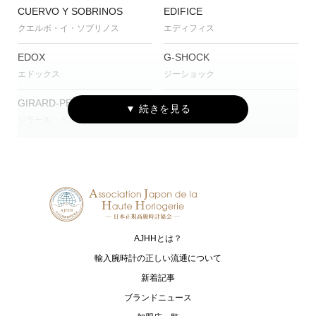
CUERVO Y SOBRINOS
EDIFICE
クエルボ・イ・ソブリノス
エディフィス
EDOX
G-SHOCK
エドックス
ジーショック
GIRARD-PERREGAUX
Gorilla
ジラール・ペルゴ
ゴリラ
Grand Seiko
HIRSCH
グランドセイコー
ヒルシュ
HUBLOT
IWC
ウブロ
アイ・ダブリュー・シー シャフハ
ウゼン
AJHHとは？
Jean Rousseau
kieninger
輸入腕時計の正しい流通について
ジャン・ルソー
キニンガー
新着記事
ブランドニュース
MAURICE LACROIX
MONTBLANC