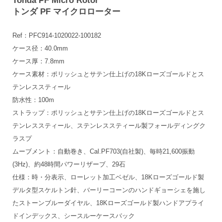
Tonda PF Micro Rotor
トンダ PF マイクロローター
Ref：PFC914-1020022-100182
ケース径：40.0mm
ケース厚：7.8mm
ケース素材：ポリッシュとサテン仕上げの18Kローズゴールドとス
テンレススティール
防水性：100m
ストラップ：ポリッシュとサテン仕上げの18Kローズゴールドとス
テンレススティール、ステンレススティール製フォールディングク
ラスプ
ムーブメント：自動巻き、Cal.PF703(自社製)、毎時21,600振動
(3Hz)、約48時間パワーリザーブ、29石
仕様：時・分表示、ローレット加工ベゼル、18Kローズゴールド製
デルタ型スケルトン針、バーリーコーンのハンドギョーシェを施し
たストーンブルーダイヤル、18Kローズゴールド製ハンドアプライ
ドインデックス、シースルーケースバック