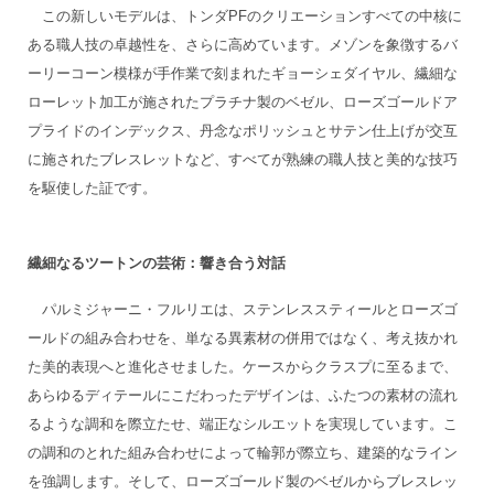
この新しいモデルは、トンダPFのクリエーションすべての中核に
ある職人技の卓越性を、さらに高めています。メゾンを象徴するバ
ーリーコーン模様が手作業で刻まれたギョーシェダイヤル、繊細な
ローレット加工が施されたプラチナ製のベゼル、ローズゴールドア
プライドのインデックス、丹念なポリッシュとサテン仕上げが交互
に施されたブレスレットなど、すべてが熟練の職人技と美的な技巧
を駆使した証です。
繊細なるツートンの芸術：響き合う対話
パルミジャーニ・フルリエは、ステンレススティールとローズゴ
ールドの組み合わせを、単なる異素材の併用ではなく、考え抜かれ
た美的表現へと進化させました。ケースからクラスプに至るまで、
あらゆるディテールにこだわったデザインは、ふたつの素材の流れ
るような調和を際立たせ、端正なシルエットを実現しています。こ
の調和のとれた組み合わせによって輪郭が際立ち、建築的なライン
を強調します。そして、ローズゴールド製のベゼルからブレスレッ