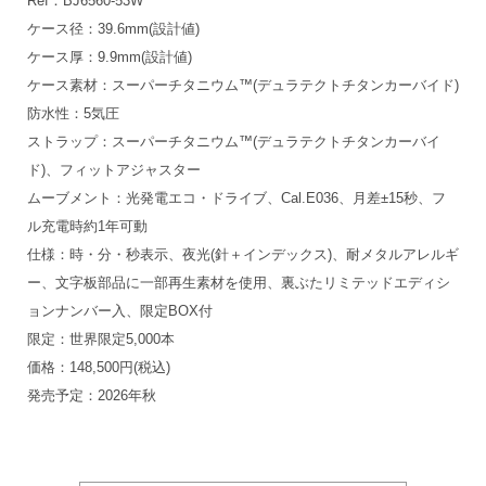
Ref：BJ6560-53W
ケース径：39.6mm(設計値)
ケース厚：9.9mm(設計値)
ケース素材：スーパーチタニウム™(デュラテクトチタンカーバイド)
防水性：5気圧
ストラップ：スーパーチタニウム™(デュラテクトチタンカーバイ
ド)、フィットアジャスター
ムーブメント：光発電エコ・ドライブ、Cal.E036、月差±15秒、フ
ル充電時約1年可動
仕様：時・分・秒表示、夜光(針＋インデックス)、耐メタルアレルギ
ー、文字板部品に一部再生素材を使用、裏ぶたリミテッドエディシ
ョンナンバー入、限定BOX付
限定：世界限定5,000本
価格：148,500円(税込)
発売予定：2026年秋