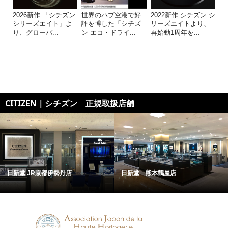
2026新作 「シチズン
世界のハブ空港で好
2022新作 シチズン シ
シリーズエイト」よ
評を博した「シチズ
リーズエイトより、
り、グローバ...
ン エコ・ドライ...
再始動1周年を...
CITIZEN｜シチズン 正規取扱店舗
日新堂 JR京都伊勢丹店
日新堂 熊本鶴屋店