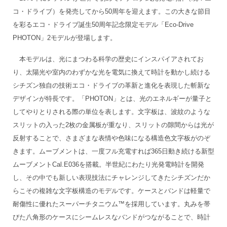
コ・ドライブ）を発売してから50周年を迎えます。この大きな節目
を彩るエコ・ドライブ誕生50周年記念限定モデル「Eco-Drive
PHOTON」2モデルが登場します。
本モデルは、光にまつわる科学の歴史にインスパイアされてお
り、太陽光や室内のわずかな光を電気に換えて時計を動かし続ける
シチズン独自の技術エコ・ドライブの革新と進化を表現した斬新な
デザインが特長です。「PHOTON」とは、光のエネルギーが量子と
してやりとりされる際の単位を表します。文字板は、波紋のような
スリットの入った2枚の金属板が重なり、スリットの隙間からは光が
反射することで、さまざまな表情や色味になる構造色文字板がのぞ
きます。ムーブメントは、一度フル充電すれば365日動き続ける新型
ムーブメントCal.E036を搭載。半世紀にわたり光発電時計を開発
し、その中でも新しい表現技法にチャレンジしてきたシチズンだか
らこその複雑な文字板構造のモデルです。ケースとバンドは軽量で
耐傷性に優れたスーパーチタニウム™を採用しています。丸みを帯
びた八角形のケースにシームレスなバンドがつながることで、時計