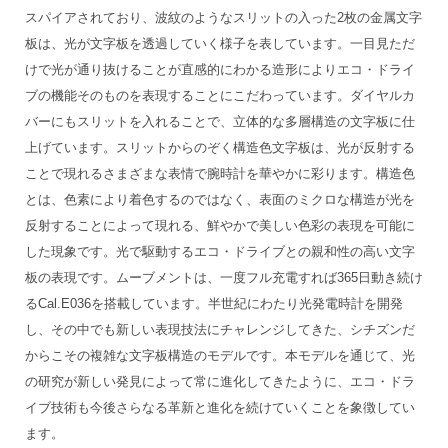
スパイアされており、波紋のようなスリットの入った2枚の金属文字
板は、光が文字板を透過していく様子を表しています。一目見ただ
けで光が通り抜けることが直感的にわかる造形によりエコ・ドライ
ブの機能そのものを表現することにこだわっています。ダイヤルカ
バーにもスリットを入れることで、立体的な多層構造の文字板に仕
上げています。スリットからのぞく構造色文字板は、光が反射する
ことで現れるさまざまな表情で腕時計を華やかに彩ります。構造色
とは、色素により着色するのではなく、表面のミクロな構造が光を
反射することによって現れる、鮮やかで美しい色彩の表現を可能に
した現象です。光で駆動するエコ・ドライブとの親和性の高い文字
板の表現です。ムーブメントは、一度フル充電すれば365日動き続け
るCal.E036を搭載しています。半世紀にわたり光発電時計を開発
し、その中でも新しい表現技法にチャレンジしてきた、シチズンだ
からこその複雑な文字板構造のモデルです。本モデルを通じて、光
の研究が新しい発見によって常に進化してきたように、エコ・ドラ
イブ技術も今後さらなる革新と進化を続けていくことを象徴してい
ます。