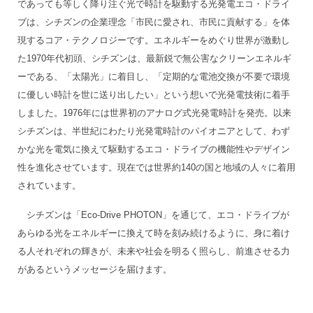
であっても等しく降り注ぐ光で時計を駆動する光発電エコ・ドライ
ブは、シチズンの企業理念「市民に愛され、市民に貢献する」を体
現するコア・テクノロジーです。エネルギーをめぐり世界が激動し
た1970年代初頭、シチズンは、最新鋭で無公害なクリーンエネルギ
ーである、「太陽光」に着目し、「定期的な電池交換が不要で環境
に優しい時計を世に送り出したい」という想いで光発電技術に着手
しました。1976年には世界初のアナログ式光発電時計を発売。以来
シチズンは、半世紀にわたり光発電時計のパイオニアとして、わず
かな光を電気に換えて駆動するエコ・ドライブの機能性やデザイン
性を進化させています。現在では世界約140の国と地域の人々に着用
されています。
シチズンは「Eco-Drive PHOTON」を通じて、エコ・ドライブが
あらゆる光をエネルギーに換えて時を刻み続けるように、身に着け
る人それぞれの輝きが、未来や社会を明るく照らし、前進させる力
があるというメッセージを届けます。