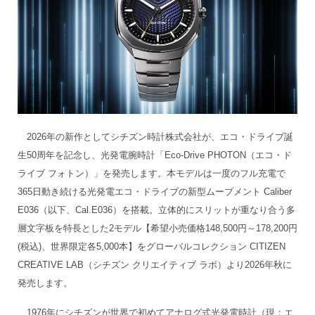
2026年の新作としてシチズン時計株式会社が、エコ・ドライブ誕
生50周年を記念し、光発電腕時計「Eco-Drive PHOTON（エコ・ド
ライブ フォトン）」を発売します。本モデルは一度のフル充電で
365日動き続ける光発電エコ・ドライブの新型ムーブメント Caliber
E036（以下、Cal.E036）を搭載。立体的にスリットが重なり合う多
層文字板を特長とした2モデル【希望小売価格148,500円～178,200円
(税込)、世界限定各5,000本】をグローバルコレクション CITIZEN
CREATIVE LAB（シチズン クリエイティブ ラボ）より2026年秋に
発売します。
1976年にシチズンが世界で初めてアナログ式光発電時計（現：エ