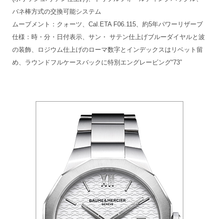
バネ棒方式の交換可能システム
ムーブメント：クォーツ、Cal.ETA F06.115、約5年パワーリザーブ
仕様：時・分・日付表示、サン・ サテン仕上げブルーダイヤルと波
の装飾、ロジウム仕上げのローマ数字とインデックスはリベット留
め、ラウンドフルケースバックに特別エングレービング“73”