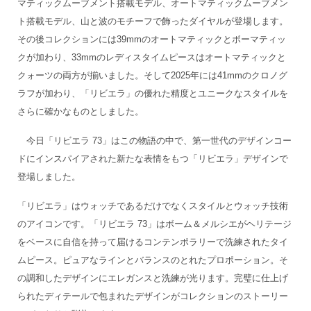
マティックムーブメント搭載モデル、オートマティックムーブメン
ト搭載モデル、山と波のモチーフで飾ったダイヤルが登場します。
その後コレクションには39mmのオートマティックとボーマティッ
クが加わり、33mmのレディスタイムピースはオートマティックと
クォーツの両方が揃いました。そして2025年には41mmのクロノグ
ラフが加わり、「リビエラ」の優れた精度とユニークなスタイルを
さらに確かなものとしました。
今日「リビエラ 73」はこの物語の中で、第一世代のデザインコー
ドにインスパイアされた新たな表情をもつ「リビエラ」デザインで
登場しました。
「リビエラ」はウォッチであるだけでなくスタイルとウォッチ技術
のアイコンです。「リビエラ 73」はボーム＆メルシエがヘリテージ
をベースに自信を持って届けるコンテンポラリーで洗練されたタイ
ムピース。ピュアなラインとバランスのとれたプロポーション。そ
の調和したデザインにエレガンスと洗練が光ります。完璧に仕上げ
られたディテールで包まれたデザインがコレクションのストーリー