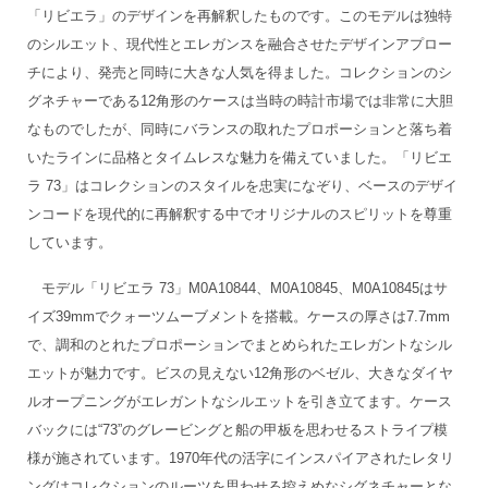
「リビエラ」のデザインを再解釈したものです。このモデルは独特
のシルエット、現代性とエレガンスを融合させたデザインアプロー
チにより、発売と同時に大きな人気を得ました。コレクションのシ
グネチャーである12角形のケースは当時の時計市場では非常に大胆
なものでしたが、同時にバランスの取れたプロポーションと落ち着
いたラインに品格とタイムレスな魅力を備えていました。「リビエ
ラ 73」はコレクションのスタイルを忠実になぞり、ベースのデザイ
ンコードを現代的に再解釈する中でオリジナルのスピリットを尊重
しています。
モデル「リビエラ 73」M0A10844、M0A10845、M0A10845はサ
イズ39mmでクォーツムーブメントを搭載。ケースの厚さは7.7mm
で、調和のとれたプロポーションでまとめられたエレガントなシル
エットが魅力です。ビスの見えない12角形のベゼル、大きなダイヤ
ルオープニングがエレガントなシルエットを引き立てます。ケース
バックには“73”のグレービングと船の甲板を思わせるストライプ模
様が施されています。1970年代の活字にインスパイアされたレタリ
ングはコレクションのルーツを思わせる控えめなシグネチャーとな