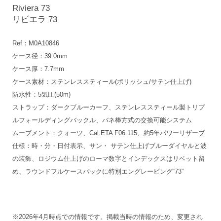
Riviera 73
リビエラ 73
Ref：M0A10846
ケース径：39.0mm
ケース厚：7.7mm
ケース素材：ステンレススティール(ポリッシュ/サテン仕上げ)
防水性：5気圧(50m)
ストラップ：ダークブルーカーフ、ステンレススティール製トリプ
ルフォールディングバックル、バネ棒方式の交換可能システム
ムーブメント：クォーツ、Cal.ETA F06.115、約5年パワーリザーブ
仕様：時・分・日付表示、サン・ サテン仕上げブルーダイヤルと波
の装飾、ロジウム仕上げのローマ数字とインデックスはリベット留
め、ラウンドフルケースバックに特別エングレービング“73”
※2026年4月時点での情報です。掲載当時の情報のため、変更され