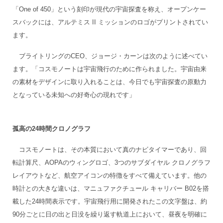
「One of 450」という刻印が現代の宇宙探査を称え、オープンケー
スバックには、アルテミス II ミッションのロゴがプリントされてい
ます。
ブライトリングのCEO、ジョージ・カーンは次のように述べてい
ます。「コスモノートは宇宙飛行のために作られました。宇宙由来
の素材をデザインに取り入れることは、今日でも宇宙探査の原動力
となっている未知への好奇心の現れです」
孤高の24時間クロノグラフ
コスモノートは、その本質において真のナビタイマーであり、回
転計算尺、AOPAのウィングロゴ、3つのサブダイヤル クロノグラフ
レイアウトなど、航空アイコンの特徴をすべて備えています。他の
時計との大きな違いは、マニュファクチュール キャリバー B02を搭
載した24時間表示です。宇宙飛行用に開発されたこの文字盤は、約
90分ごとに日の出と日没を繰り返す軌道上において、昼夜を明確に