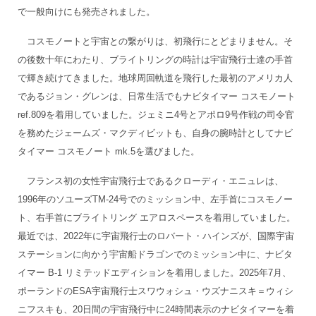
で一般向けにも発売されました。
コスモノートと宇宙との繋がりは、初飛行にとどまりません。そ
の後数十年にわたり、ブライトリングの時計は宇宙飛行士達の手首
で輝き続けてきました。地球周回軌道を飛行した最初のアメリカ人
であるジョン・グレンは、日常生活でもナビタイマー コスモノート
ref.809を着用していました。ジェミニ4号とアポロ9号作戦の司令官
を務めたジェームズ・マクディビットも、自身の腕時計としてナビ
タイマー コスモノート mk.5を選びました。
フランス初の女性宇宙飛行士であるクローディ・エニュレは、
1996年のソユーズTM-24号でのミッション中、左手首にコスモノー
ト、右手首にブライトリング エアロスペースを着用していました。
最近では、2022年に宇宙飛行士のロバート・ハインズが、国際宇宙
ステーションに向かう宇宙船ドラゴンでのミッション中に、ナビタ
イマー B-1 リミテッドエディションを着用しました。2025年7月、
ポーランドのESA宇宙飛行士スワウォシュ・ウズナニスキ＝ウィシ
ニフスキも、20日間の宇宙飛行中に24時間表示のナビタイマーを着