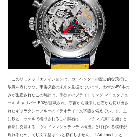
このリミテッドエディションは、カーペンターの歴史的な飛行に
敬意を表しつつ、宇宙探査の未来を見据えています。わずか450本の
みが生産されたこの時計は、手巻きのブライトリング マニュクチュ
ール キャリバー B02が搭載され、宇宙から飛来した石から切り出さ
れたギャラクシーブルーのメテオライト文字盤を備えています。主
に鉄とニッケルで構成されるこの隕石は、エッチング加工を施すと
自然に交差する「ウィドマンシュテッテン構造」と呼ばれる模様が
現れるため、同じ文字盤は2つと存在しません。「Artemis II」と