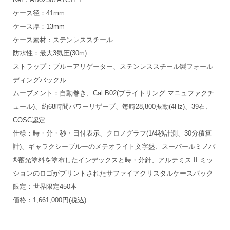
ケース径：41mm
ケース厚：13mm
ケース素材：ステンレススチール
防水性：最大3気圧(30m)
ストラップ：ブルーアリゲーター、ステンレススチール製フォール
ディングバックル
ムーブメント：自動巻き、Cal.B02(ブライトリング マニュファクチ
ュール)、約68時間パワーリザーブ、毎時28,800振動(4Hz)、39石、
COSC認定
仕様：時・分・秒・日付表示、クロノグラフ(1/4秒計測、30分積算
計)、ギャラクシーブルーのメテオライト文字盤、スーパールミノバ
®蓄光塗料を塗布したインデックスと時・分針、アルテミス II ミッ
ションのロゴがプリントされたサファイアクリスタルケースバック
限定：世界限定450本
価格：1,661,000円(税込)