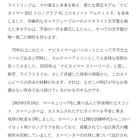
ライトリングは、その過去と未来を称え、新たな限定モデル「ナビ
タイマー B02 クロノグラフ 41 コスモノート アルテミス II」を発表
しました。印象的なギャラクシーブルーのメテオライト文字盤を備
えた本モデルは、宇宙の一片を腕元にもたらし、すべての文字盤が
唯一無二の個性を持ちます。
70年以上にわたり、ナビタイマーはパイロットにとって不可欠な
ツールであると同時に、カルチャーアイコンとしても多様な役割を
担ってきました。2026年は「ナビタイマー ストーリーズ」と題し、
航空、ライフスタイル、そして卓越した技術の側面から、このタイ
ムピースの歩みが紐解かれます。それは、なぜこの時計が今なお色
褪せない存在であり続けているのかを示すものです。
1962年5月24日、マーキュリー7号に乗り込んだ宇宙飛行士スコッ
ト・カーペンターは、カスタムされたナビタイマーを手首に巻き、
地球の軌道を3周しました。カーペンターは飛行訓練時代からこのパ
イロット用クロノグラフを知っており、搭載されている計算尺の機
能性を信頼していました。カーペンターの仕様に基づいて設計され