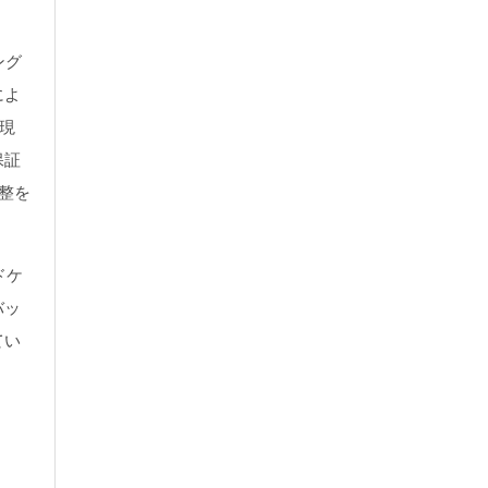
ング
によ
現
保証
整を
ドケ
バッ
てい