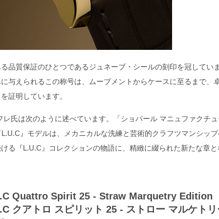
る品質保証のひとつであるジュネーブ・シールの刻印を冠してい
みに与えられるこの称号は、ムーブメントからケースに至るまで、
とを証明しています。
レ氏は次のように述べています。「ショパール マニュファクチュ
L.U.C』モデルは、メカニカルな洗練と芸術的クラフツマンシップ
ける『L.U.C』コレクションの物語に、精緻に綴られた新たな章と
.C Quattro Spirit 25 - Straw Marquetry Edition
U.C クアトロ スピリット 25 ‐ ストロー マルケト