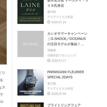
新作受注会 トースティ・ラ
イネ氏来店
香川県
アイアイイスズ本店
2026.07.19
カシオサマーキャンペーン
｜G-SHOCK／OCEANUS
の注目モデルが集結！
…
宮崎県
日髙本店プロショップ
2026.07.17
PARMIGIANI FLEURIER
ピリ
SPECIAL 2DAYS
」を
香川県
なス
アイアイイスズ本店
製ケ
2026.07.09
ール
ブライトリングフェア