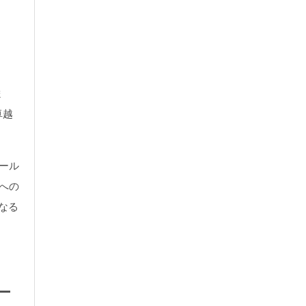
ま
卓越
ール
への
なる
リー