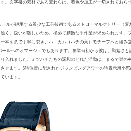
ます。文字盤の素材である麦わらは、着色や加工が一切されておら
ュールが継承する希少な工芸技術であるストローマルケトリー（麦
は脆く、扱いが難しいため、極めて精緻な手作業が求められます。
本一本を爪で丁寧に裂き、ハニカム（ハチの巣）モチーフへと組み
パールへのオマージュでもあります。創業当初から彼は、勤勉さと
取り入れました。ミツバチたちの調和のとれた活動は、まるで巣の
させます。6時位置に配されたジャンピングアワーの時表示用小窓
しています。