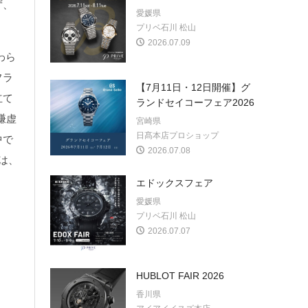
ず、
愛媛県
プリベ石川 松山
2026.07.09
わら
フラ
【7月11日・12日開催】グ
立て
ランドセイコーフェア2026
謙虚
宮崎県
日髙本店プロショップ
中で
2026.07.08
は、
エドックスフェア
愛媛県
プリベ石川 松山
2026.07.07
HUBLOT FAIR 2026
香川県