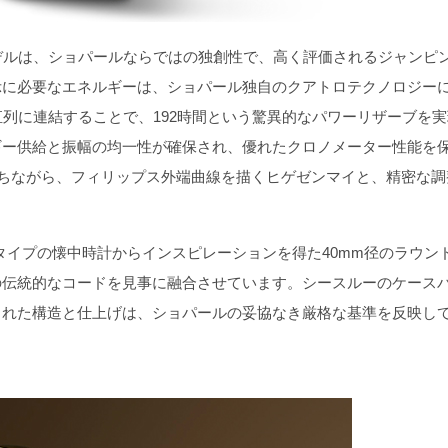
らのモデルは、ショパールならではの独創性で、高く評価されるジャンピ
示に必要なエネルギーは、ショパール独自のクアトロテクノロジー
直列に連結することで、192時間という驚異的なパワーリザーブを実
ギー供給と振幅の均一性が確保され、優れたクロノメーター性能を
を保ちながら、フィリップス外端曲線を描くヒゲゼンマイと、精密な調
イプの懐中時計からインスピレーションを得た40mm径のラウン
の伝統的なコードを見事に融合させています。シースルーのケース
された構造と仕上げは、ショパールの妥協なき厳格な基準を反映し