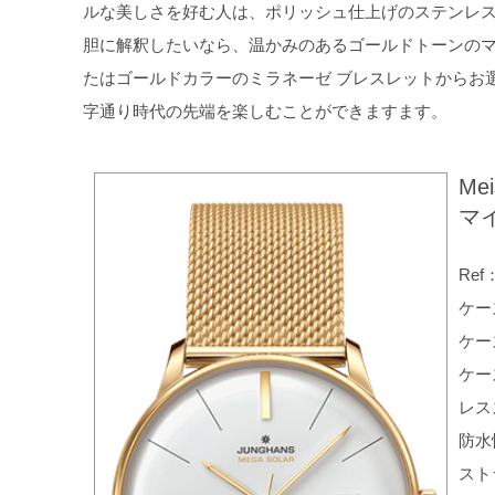
ルな美しさを好む人は、ポリッシュ仕上げのステンレ
胆に解釈したいなら、温かみのあるゴールドトーンのマ
たはゴールドカラーのミラネーゼ ブレスレットからお
字通り時代の先端を楽しむことができますます。
Mei
マ
Ref：
ケー
ケー
ケー
レス
防水
スト