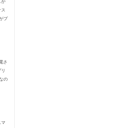
スが
ナス
がプ
電さ
プリ
なの
ニマ