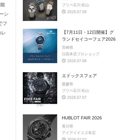
可能
プリベ石川 松山
2026.07.09
ーシ
でフ
【7月11日・12日開催】グ
のレ
ランドセイコーフェア2026
宮崎県
日髙本店プロショップ
2026.07.08
エドックスフェア
愛媛県
プリベ石川 松山
2026.07.07
HUBLOT FAIR 2026
香川県
アイアイイスズ本店
2026.07.02