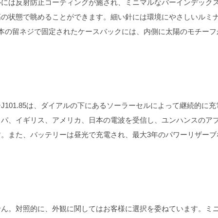
ルには反射防止コーティングが施され、ミニマルなバーインデック
高の状態で眺めることができます。細い針には環境にやさしいルミ
本の留ネジで固定されたケースバックには、内側に太陽のモチーフ
01.85は、ダイアルの下にあるソーラーセルによって継続的に充
ッパ、イギリス、アメリカ、日本の電波を受信し、ユンハンスのア
。また、バッテリーは昼光で充電され、最大3年のパワーリザーブ
ん。対照的に、外観に関してはお客様に選択を委ねています。ミ