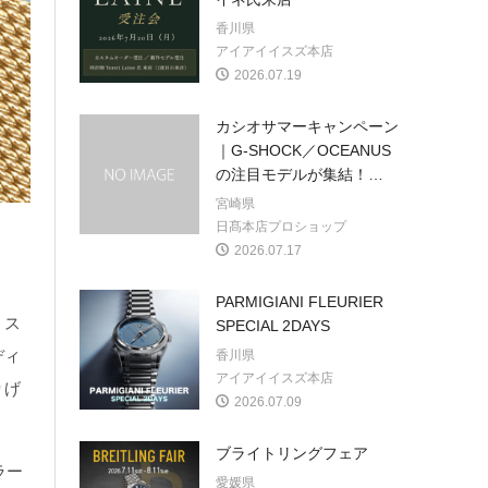
香川県
アイアイイスズ本店
2026.07.19
カシオサマーキャンペーン
｜G-SHOCK／OCEANUS
の注目モデルが集結！
…
宮崎県
日髙本店プロショップ
2026.07.17
PARMIGIANI FLEURIER
、ス
SPECIAL 2DAYS
ディ
香川県
アイアイイスズ本店
りげ
2026.07.09
ブライトリングフェア
ラー
愛媛県