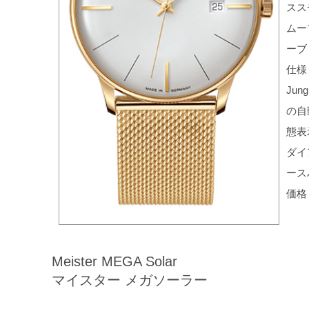
スス
ムー
ーブ
仕様
Ju
の自
態表
ダイ
ース
価格：
Meister MEGA Solar
マイスター メガソーラー