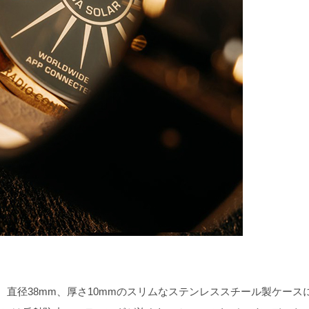
直径38mm、厚さ10mmのスリムなステンレススチール製ケース