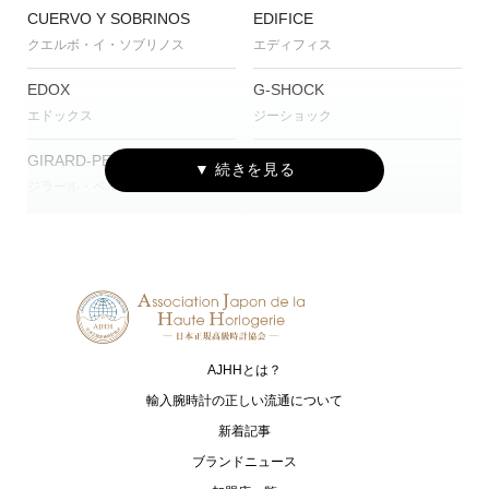
CUERVO Y SOBRINOS
EDIFICE
クエルボ・イ・ソブリノス
エディフィス
EDOX
G-SHOCK
エドックス
ジーショック
GIRARD-PERREGAUX
Gorilla
ジラール・ペルゴ
ゴリラ
Grand Seiko
HIRSCH
グランドセイコー
ヒルシュ
HUBLOT
IWC
ウブロ
アイ・ダブリュー・シー シャフハ
ウゼン
AJHHとは？
Jean Rousseau
kieninger
輸入腕時計の正しい流通について
ジャン・ルソー
キニンガー
新着記事
ブランドニュース
MAURICE LACROIX
MONTBLANC