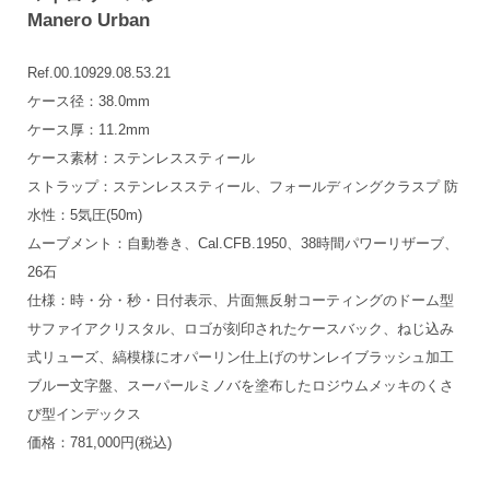
Manero Urban
Ref.00.10929.08.53.21
ケース径：38.0mm
ケース厚：11.2mm
ケース素材：ステンレススティール
ストラップ：ステンレススティール、フォールディングクラスプ 防
水性：5気圧(50m)
ムーブメント：自動巻き、Cal.CFB.1950、38時間パワーリザーブ、
26石
仕様：時・分・秒・日付表示、片面無反射コーティングのドーム型
サファイアクリスタル、ロゴが刻印されたケースバック、ねじ込み
式リューズ、縞模様にオパーリン仕上げのサンレイブラッシュ加工
ブルー文字盤、スーパールミノバを塗布したロジウムメッキのくさ
び型インデックス
価格：781,000円(税込)