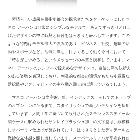
素晴らしい成果を目指す都会の探求者たちをターゲットにしたマ
ネロ アーバンは非常にシンプルなモデルで、あえてすっきりと仕上
げたデザインの中に時刻と日付をはっきりと表示しています。この
ような特徴はモデル最大の強みであり、ビジネス、社交、趣味の活
動やスポーツなど、活気に満ち、目まぐるしく動く今日において
「時を探し求める」というメッセージの本質と調和しています。マ
ネロ アーバンのシンプルで控えめなデザインは、自信に満ち決断力
のある姿勢を表現しており、刺激的な都会の環境がもたらす豊富な
選択肢やアクティビティの中を動き回るのに適しているでしょう。
マネロ アーバンは文字盤、針、インデックス、そしてストラップ
のオプションに至るまで、スタイリッシュで新しいデザインを採用
しています。人間工学に基づいて設計されたステンレススティール
製ケースに収められたサンレイブラッシュ加工の文字盤は、縞模様
にオパーリン仕上げが施されており、はっきりとしたディテールと
微妙な立体感を醸し出しています。スーパールミノバが塗布された