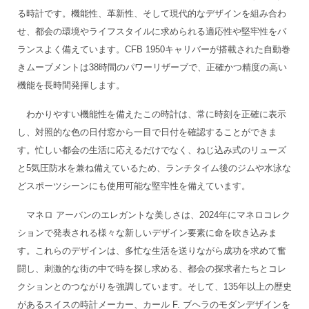
る時計です。機能性、革新性、そして現代的なデザインを組み合わ
せ、都会の環境やライフスタイルに求められる適応性や堅牢性をバ
ランスよく備えています。CFB 1950キャリバーが搭載された自動巻
きムーブメントは38時間のパワーリザーブで、正確かつ精度の高い
機能を長時間発揮します。
わかりやすい機能性を備えたこの時計は、常に時刻を正確に表示
し、対照的な色の日付窓から一目で日付を確認することができま
す。忙しい都会の生活に応えるだけでなく、ねじ込み式のリューズ
と5気圧防水を兼ね備えているため、ランチタイム後のジムや水泳な
どスポーツシーンにも使用可能な堅牢性を備えています。
マネロ アーバンのエレガントな美しさは、2024年にマネロコレク
ションで発表される様々な新しいデザイン要素に命を吹き込みま
す。これらのデザインは、多忙な生活を送りながら成功を求めて奮
闘し、刺激的な街の中で時を探し求める、都会の探求者たちとコレ
クションとのつながりを強調しています。そして、135年以上の歴史
があるスイスの時計メーカー、カール F. ブヘラのモダンデザインを