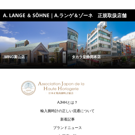
A. LANGE ＆ SÖHNE｜A.ランゲ＆ゾーネ 正規取扱店舗
WING富山店
タカラ堂静岡本店
AJHHとは？
輸入腕時計の正しい流通について
新着記事
ブランドニュース