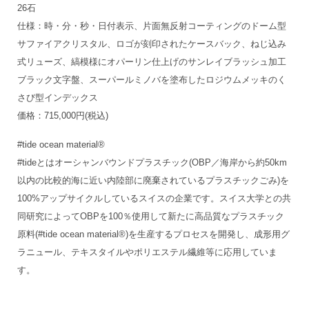
26石
仕様：時・分・秒・日付表示、片面無反射コーティングのドーム型
サファイアクリスタル、ロゴが刻印されたケースバック、ねじ込み
式リューズ、縞模様にオパーリン仕上げのサンレイブラッシュ加工
ブラック文字盤、スーパールミノバを塗布したロジウムメッキのく
さび型インデックス
価格：715,000円(税込)
#tide ocean material®
#tideとはオーシャンバウンドプラスチック(OBP／海岸から約50km
以内の比較的海に近い内陸部に廃棄されているプラスチックごみ)を
100%アップサイクルしているスイスの企業です。スイス大学との共
同研究によってOBPを100％使用して新たに高品質なプラスチック
原料(#tide ocean material®)を生産するプロセスを開発し、成形用グ
ラニュール、テキスタイルやポリエステル繊維等に応用していま
す。