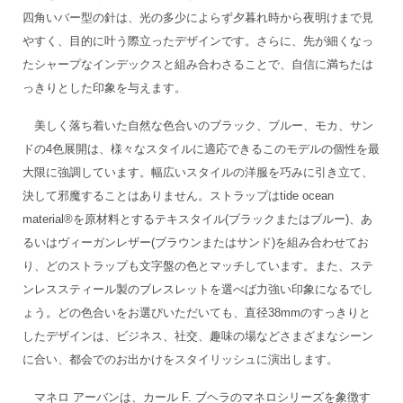
四角いバー型の針は、光の多少によらず夕暮れ時から夜明けまで見
やすく、目的に叶う際立ったデザインです。さらに、先が細くなっ
たシャープなインデックスと組み合わさることで、自信に満ちたは
っきりとした印象を与えます。
美しく落ち着いた自然な色合いのブラック、ブルー、モカ、サン
ドの4色展開は、様々なスタイルに適応できるこのモデルの個性を最
大限に強調しています。幅広いスタイルの洋服を巧みに引き立て、
決して邪魔することはありません。ストラップはtide ocean
material®を原材料とするテキスタイル(ブラックまたはブルー)、あ
るいはヴィーガンレザー(ブラウンまたはサンド)を組み合わせてお
り、どのストラップも文字盤の色とマッチしています。また、ステ
ンレススティール製のブレスレットを選べば力強い印象になるでし
ょう。どの色合いをお選びいただいても、直径38mmのすっきりと
したデザインは、ビジネス、社交、趣味の場などさまざまなシーン
に合い、都会でのお出かけをスタイリッシュに演出します。
マネロ アーバンは、カール F. ブヘラのマネロシリーズを象徴す