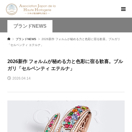
ブランドNEWS
ブランドNEWS
2026新作 フォルムが秘める力と色彩に宿る歓喜。ブルガリ
「セルペンティ エテルナ」
2026新作 フォルムが秘める力と色彩に宿る歓喜。ブル
ガリ「セルペンティ エテルナ」
2026.04.14