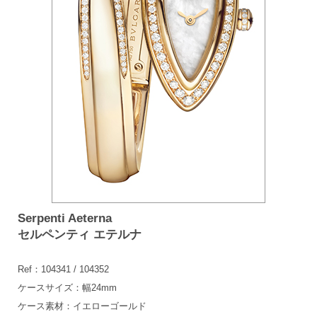
Serpenti Aeterna
セルペンティ エテルナ
Ref：104341 / 104352
ケースサイズ：幅24mm
ケース素材：イエローゴールド