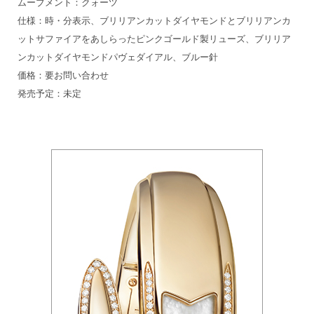
ムーブメント：クォーツ
仕様：時・分表示、ブリリアンカットダイヤモンドとブリリアンカ
ットサファイアをあしらったピンクゴールド製リューズ、ブリリア
ンカットダイヤモンドパヴェダイアル、ブルー針
価格：要お問い合わせ
発売予定：未定