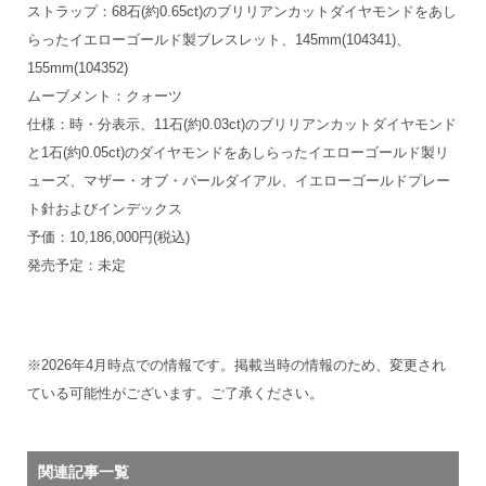
ストラップ：68石(約0.65ct)のブリリアンカットダイヤモンドをあし
らったイエローゴールド製ブレスレット、145mm(104341)、
155mm(104352)
ムーブメント：クォーツ
仕様：時・分表示、11石(約0.03ct)のブリリアンカットダイヤモンド
と1石(約0.05ct)のダイヤモンドをあしらったイエローゴールド製リ
ューズ、マザー・オブ・パールダイアル、イエローゴールドプレー
ト針およびインデックス
予価：10,186,000円(税込)
発売予定：未定
※2026年4月時点での情報です。掲載当時の情報のため、変更され
ている可能性がございます。ご了承ください。
関連記事一覧