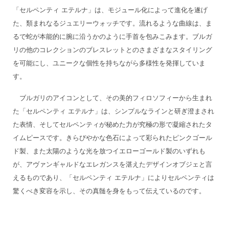
「セルペンティ エテルナ」は、モジュール化によって進化を遂げ
た、類まれなるジュエリーウォッチです。流れるような曲線は、ま
るで蛇が本能的に腕に沿うかのように手首を包みこみます。ブルガ
リの他のコレクションのブレスレットとのさまざまなスタイリング
を可能にし、ユニークな個性を持ちながら多様性を発揮していま
す。
ブルガリのアイコンとして、その美的フィロソフィーから生まれ
た「セルペンティ エテルナ」は、シンプルなラインと研ぎ澄まされ
た表情、そしてセルペンティが秘めた力が究極の形で凝縮されたタ
イムピースです。きらびやかな色石によって彩られたピンクゴール
ド製、また太陽のような光を放つイエローゴールド製のいずれも
が、アヴァンギャルドなエレガンスを湛えたデザインオブジェと言
えるものであり、「セルペンティ エテルナ」によりセルペンティは
驚くべき変容を示し、その真髄を身をもって伝えているのです。