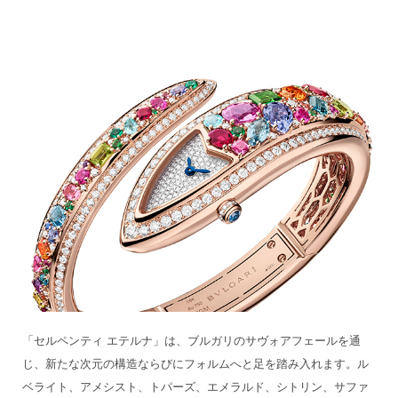
「セルペンティ エテルナ」は、ブルガリのサヴォアフェールを通
じ、新たな次元の構造ならびにフォルムへと足を踏み入れます。ル
ベライト、アメシスト、トパーズ、エメラルド、シトリン、サファ